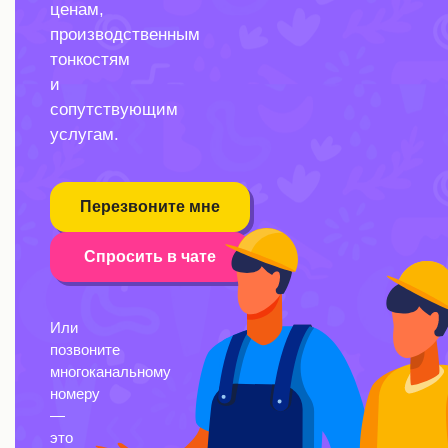
ценам,
производственным
тонкостям
и
сопутствующим
услугам.
Перезвоните мне
Спросить в чате
Или
позвоните
многоканальному
номеру
—
это