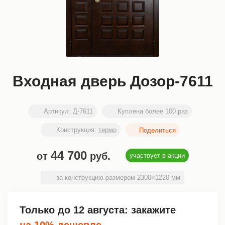
Входная дверь Дозор-7611
Артикул:
Д-7611
Куплена более 100 раз
Конструкция:
термо
44 700
от
руб.
участвует в акции
за конструкцию размером 2300×1220 мм
Только до
12 августа
: закажите
на 10% дешевле