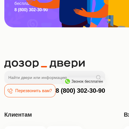
бесплатно:
8 (800) 302-30-90
Поиск
Звонок бесплатен
8 (800) 302-30-90
Перезвонить вам?
Клиентам
В