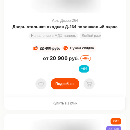
Арт. Дозор-264
Дверь стальная входная Д-264 порошковый окрас
Напыление и МДФ-панель
Любой размер
1990х790
22 400 руб.
Нужна скидка
20 900
от
руб.
–8%
+64
Подробнее
В избранное
В корзину
Купить в 1 клик
ХИТ
АКЦИЯ