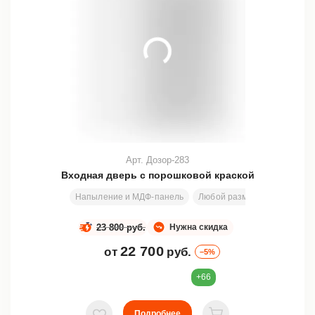
Арт. Дозор-283
Входная дверь с порошковой краской
Напыление и МДФ-панель
Любой размер
2000х810
23 800 руб.
Нужна скидка
22 700
от
руб.
–5%
+66
Подробнее