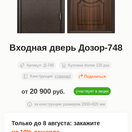
Входная дверь Дозор-748
Артикул:
Д-748
Куплена более 120 раз
Конструкция:
стандарт
20 900
от
руб.
участвует в акции
за конструкцию размером 2000×820 мм
Только до
8 августа
: закажите
на 10% дешевле