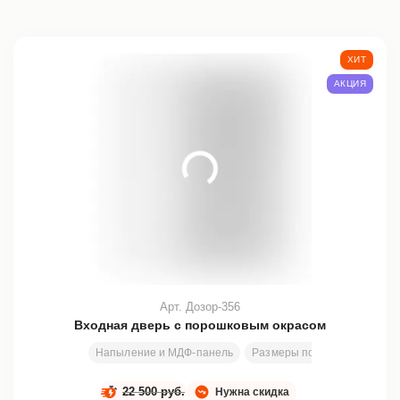
ХИТ
АКЦИЯ
Арт. Дозор-356
Входная дверь с порошковым окрасом
Напыление и МДФ-панель
Размеры под заказ
2000
22 500 руб.
Нужна скидка