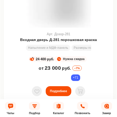
Арт. Дозор-281
Входная дверь Д-281 порошковая краска
Напыление и МДФ-панель
Размеры под заказ
200х8
24 400 руб.
Нужна скидка
23 000
от
руб.
–7%
+71
Подробнее
В избранное
В корзину
Купить в 1 клик
Чаты
Подбор
Каталог
Позвонить
Замер