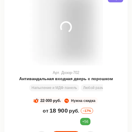
Арт. Дозор-702
Антивандальная входная дверь с порошком
Напыление и МДФ-панель
Любой размер
1990х790
22 000 руб.
Нужна скидка
18 900
от
руб.
–17%
+56