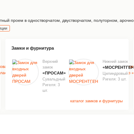
ный проем в одностворчатом, двустворчатом, полуторном, арочной
пции
Замки и фурнитура
Верхний
Нижний замок
замок
«МОСРЕНТГЕН
«ПРОСАМ»
Цилиндровый
Сувальдный
Ригеля: 3 шт.
Ригеля: 3
шт.
каталог замков и фурнитуры