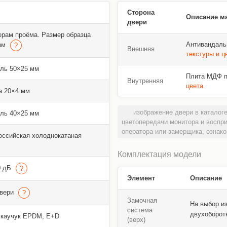
Сторона
Описание м
двери
ерам проёма. Размер образца
Антивандаль
 мм
Внешняя
текстуры и ц
ль 50×25 мм
Плита МДФ пл
Внутренняя
цвета
а 20×4 мм
изображение двери в каталоге
ль 40×25 мм
цветопередачи монитора и воспр
оператора или замерщика, ознако
оссийская холоднокатаная
Комплектация модели
0 дБ
Элемент
Описание
двери
Замочная
На выбор и
система
двухоборот
 каучук EPDM, E+D
(верх)