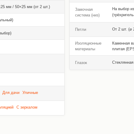
5 мм / 50×25 мм (от 2 шт.)
На выбор и
Замочная
(трёхригель
система (низ)
альный)
От 2 шт. (⌀
Петли
выбор)
Изоляционные
Каменная ва
материалы
плитая (EPS
Стеклянная 
Глазок
Для дачи
Уличные
оляцией
С зеркалом