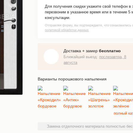
Для получения скидки укажите свой телефон в
перезвоним в указанное время или в течение 5 
консультации.
Отправляя форму, вы подтверждаете, что ознакомились 
политикой обработки данных
Доставка + замер
бесплатно
Ближайший выезд:
послезавтра, 8
августа
Варианты порошкового напыления
полный ка
Замена отделочного материала полностью бес