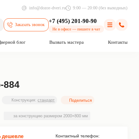
info@dozor-dveri.ru
9:00 — 20:00 (без выходных)
+7 (495) 201-90-90
Заказать звонок
оиск
Меню
Позвони
Не в офисе — пишите в чат
Дверной блог
Вызвать мастера
Контакты
-884
Конструкция:
стандарт
за конструкцию размером 2000×800 мм
Контактный телефон:
% дешевле