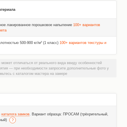
атериала
ное лакированное порошковое напыление
100+ вариантов
вета
отностью 500-900 кг/м³ (1 класс)
100+ вариантов текстуры и
 может отличаться от реального вида ввиду особенностей
иятия — при необходимости запросите дополнительные фото у
мьтесь с каталогом мастера на замере
з
каталога замков
. Вариант образца: ПРОСАМ (трёхригельный,
ный)