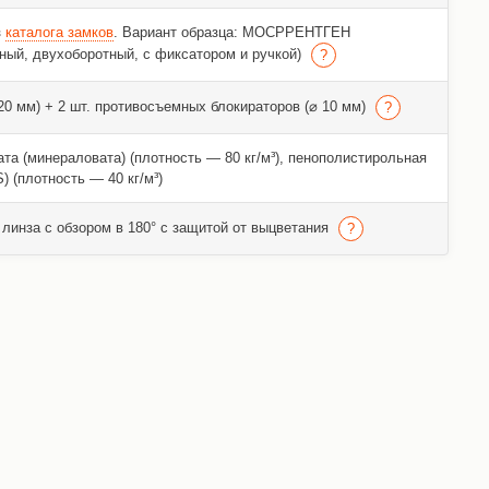
з
каталога замков
. Вариант образца: МОСРРЕНТГЕН
ный, двухоборотный, с фиксатором и ручкой)
 20 мм) + 2 шт. противосъемных блокираторов (⌀ 10 мм)
та (минераловата) (плотность — 80 кг/м³), пенополистирольная
) (плотность — 40 кг/м³)
линза с обзором в 180° с защитой от выцветания