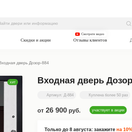
П
Смотрите видео
Скидки и акции
Отзывы клиентов
Входная дверь Дозор-884
Входная дверь Дозор
Артикул:
Д-884
Куплена более 50 раз
26 900
от
руб.
участвует в акции
Только до
8 августа
: закажите
на 10