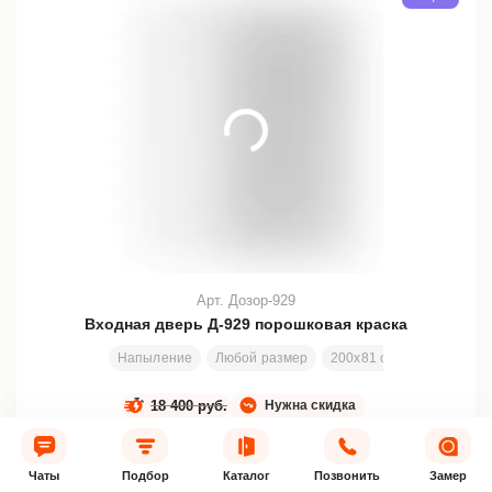
Арт. Дозор-929
Входная дверь Д-929 порошковая краска
Напыление
Любой размер
200х81 см
Заменяема
18 400 руб.
Нужна скидка
16 800
от
руб.
–10%
Чаты
Подбор
Каталог
Позвонить
Замер
+13