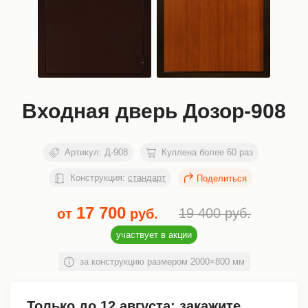
Входная дверь Дозор-908
Артикул:
Д-908
Куплена более 60 раз
Конструкция:
стандарт
17 700
19 400
руб.
от
руб.
участвует в акции
за конструкцию размером 2000×800 мм
Только до
12 августа
: закажите