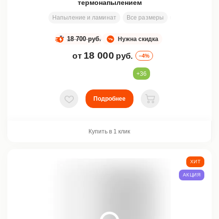
термонапылением
Напыление и ламинат
Все размеры
200х80 см
З
18 700 руб.
Нужна скидка
18 000
от
руб.
–4%
+36
Подробнее
В избранное
В корзину
Купить в 1 клик
ХИТ
АКЦИЯ