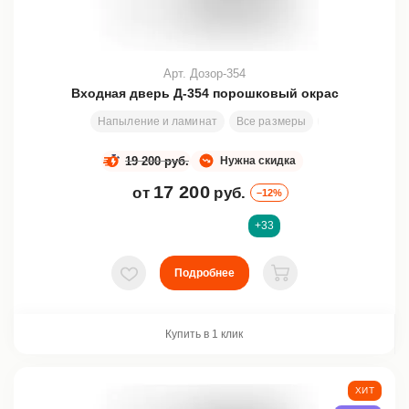
Арт. Дозор-354
Входная дверь Д-354 порошковый окрас
Напыление и ламинат
Все размеры
200х80 см
З
19 200 руб.
Нужна скидка
17 200
от
руб.
–12%
+33
Подробнее
В избранное
В корзину
Купить в 1 клик
ХИТ