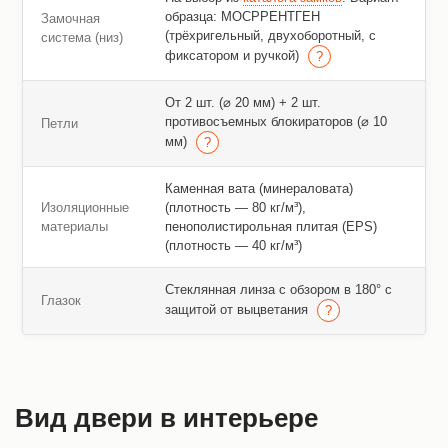
образца: МОСРРЕНТГЕН
Замочная
(трёхригельный, двухоборотный, с
система (низ)
фиксатором и ручкой)
От 2 шт. (⌀ 20 мм) + 2 шт.
противосъемных блокираторов (⌀ 10
Петли
мм)
Каменная вата (минераловата)
Изоляционные
(плотность — 80 кг/м³),
материалы
пенополистирольная плитая (EPS)
(плотность — 40 кг/м³)
Стеклянная линза с обзором в 180° с
Глазок
защитой от выцветания
Вид двери в интерьере