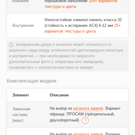
Внешняя
порошковое напыление
100+ вариантов
текстуры и цвета
Износостойкая ламинат-панель класса 32
Внутренняя
(стойкость к истиранию AC4) 6-12 мм
25+
вариантов текстуры и цвета
изображение двери в каталоге может отличаться от
реального вида ввиду особенностей цветопередачи монитора
и восприятия — при необходимости запросите
дополнительные фото у оператора или замерщика,
ознакомьтесь с каталогом мастера на замере
Комплектация модели
Элемент
Описание
На выбор из
каталога замков
. Вариант
Замочная
образца: ПРОСАМ (трёхригельный,
система
двухоборотный)
(верх)
На выбор из
каталога замков
. Вариант