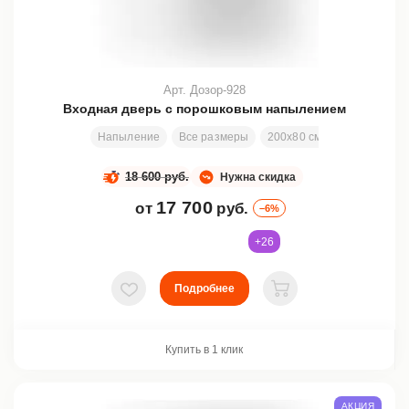
Арт. Дозор-928
Входная дверь с порошковым напылением
Напыление
Все размеры
200х80 см
Заменяемая 
18 600 руб.
Нужна скидка
17 700
от
руб.
–6%
+26
Подробнее
В избранное
В корзину
Купить в 1 клик
АКЦИЯ