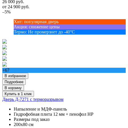
26 000 руб.
от
24 900
руб.
–5%
Хит
:
популярная дверь
Акция
:
снижение цены
Термо
:
Не промерзнет до -40°С
+67
В избранное
Подробнее
В корзину
Купить в 1 клик
Дверь Д-7271 с терморазрывом
Напыление и МДФ-панель
Гидрофобная плита 12 мм + пенофол НР
Размеры под заказ
200х80 см