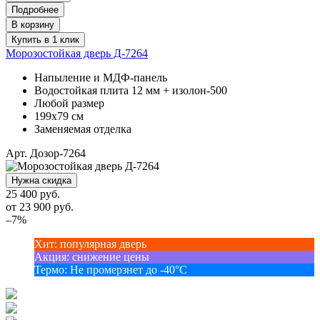
Подробнее
В корзину
Купить в 1 клик
Морозостойкая дверь Д-7264
Напыление и МДФ-панель
Водостойкая плита 12 мм + изолон-500
Любой размер
199х79 см
Заменяемая отделка
Арт. Дозор-7264
Нужна скидка
25 400 руб.
от
23 900
руб.
–7%
Хит
:
популярная дверь
Акция
:
снижение цены
Термо
:
Не промерзнет до -40°С