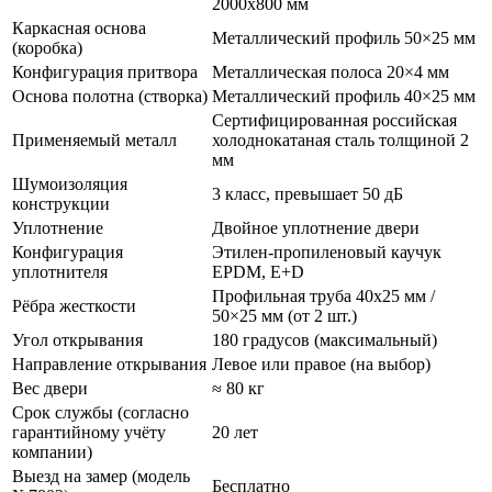
2000х800 мм
Каркасная основа
Металлический профиль 50×25 мм
(коробка)
Конфигурация притвора
Металлическая полоса 20×4 мм
Основа полотна (створка)
Металлический профиль 40×25 мм
Сертифицированная российская
Применяемый металл
холоднокатаная сталь толщиной 2
мм
Шумоизоляция
3 класс, превышает 50 дБ
конструкции
Уплотнение
Двойное уплотнение двери
Конфигурация
Этилен-пропиленовый каучук
уплотнителя
EPDM, E+D
Профильная труба 40х25 мм /
Рёбра жесткости
50×25 мм (от 2 шт.)
Угол открывания
180 градусов (максимальный)
Направление открывания
Левое или правое (на выбор)
Вес двери
≈ 80 кг
Срок службы (согласно
гарантийному учёту
20 лет
компании)
Выезд на замер (модель
Бесплатно