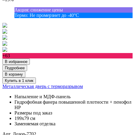
Акция
:
снижение цены
Термо
:
Не промерзнет до -40°С
+63
В избранное
Подробнее
В корзину
Купить в 1 клик
Металлическая дверь с терморазрывом
Напыление и МДФ-панель
Гидрофобная фанера повышенной плотности + пенофол
НР
Размеры под заказ
199х79 см
Заменяемая отделка
Арт. Дозор-7702