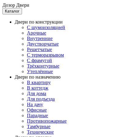
Дозор Двери
Каталог
Двери по конструкции
C шумоизоляцией
Арочные
Внутренние
Двустворчатые
Решетчатые
С терморазрывом
С фрамугой
Трёхконтурные
Утеплённые
Двери по назначению
В квартиру
В коттедж
Для дома
Для подъезда
На дачу
Офисные
Парадные
Противопожарные
Тамбурные
Технические