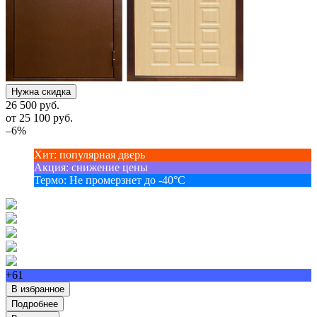
Нужна скидка
26 500 руб.
от
25 100
руб.
–6%
Хит
:
популярная дверь
Акция
:
снижение цены
Термо
:
Не промерзнет до -40°С
+61
В избранное
Подробнее