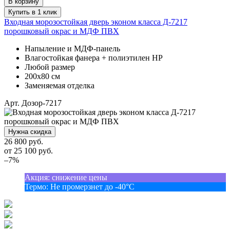
В корзину
Купить в 1 клик
Входная морозостойкая дверь эконом класса Д-7217
порошковый окрас и МДФ ПВХ
Напыление и МДФ-панель
Влагостойкая фанера + полиэтилен НР
Любой размер
200х80 см
Заменяемая отделка
Арт. Дозор-7217
Нужна скидка
26 800 руб.
от
25 100
руб.
–7%
Акция
:
снижение цены
Термо
:
Не промерзнет до -40°С