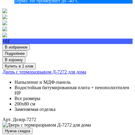
Термо
:
Не промерзнет до -40°С
+61
В избранное
Подробнее
В корзину
Купить в 1 клик
Дверь с терморазрывом Д-7272 для дома
Напыление и МДФ-панель
Водостойкая битумированная плита + пенополиэтилен
НР
Все размеры
200х80 см
Заменяемая отделка
Арт. Дозор-7272
Нужна скидка