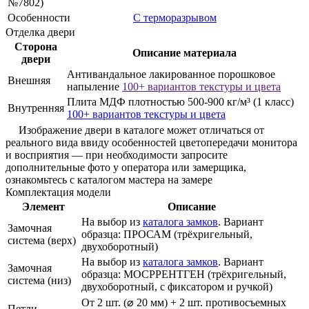
№7802)
Особенности
С терморазрывом
Отделка двери
Сторона
Описание материала
двери
Антивандальное лакированное порошковое
Внешняя
напыление
100+ вариантов текстуры и цвета
Плита МДФ плотностью 500-900 кг/м³ (1 класс)
Внутренняя
100+ вариантов текстуры и цвета
Изображение двери в каталоге может отличаться от
реального вида ввиду особенностей цветопередачи монитора
и восприятия — при необходимости запросите
дополнительные фото у оператора или замерщика,
ознакомьтесь с каталогом мастера на замере
Комплектация модели
Элемент
Описание
На выбор из
каталога замков
. Вариант
Замочная
образца: ПРОСАМ (трёхригельный,
система (верх)
двухоборотный)
На выбор из
каталога замков
. Вариант
Замочная
образца: МОСРРЕНТГЕН (трёхригельный,
система (низ)
двухоборотный, с фиксатором и ручкой)
От 2 шт. (⌀ 20 мм) + 2 шт. противосъемных
Петли