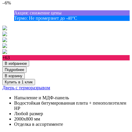
–6%
Акция
:
снижение цены
Термо
:
Не промерзнет до -40°С
+63
В избранное
Подробнее
В корзину
Купить в 1 клик
Дверь с терморазрывом
Напыление и МДФ-панель
Водостойкая битумированная плита + пенополиэтилен
НР
Любой размер
2000х800 мм
Отделка в ассортименте