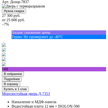
Арт. Дозор-7837
Нужна скидка
27 300 руб.
от
25 600
руб.
–7%
Акция
:
снижение цены
Термо
:
Не промерзнет до -40°С
+60
В избранное
Подробнее
В корзину
Купить в 1 клик
Морозостойкая дверь Д-7353
Напыление и МДФ-панель
Водостойкая плита 12 мм + ISOLON-500