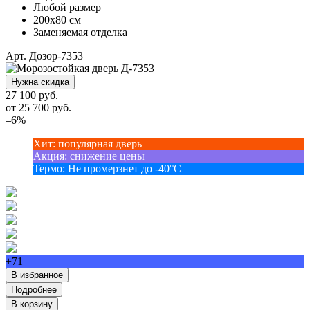
Любой размер
200х80 см
Заменяемая отделка
Арт. Дозор-7353
Нужна скидка
27 100 руб.
от
25 700
руб.
–6%
Хит
:
популярная дверь
Акция
:
снижение цены
Термо
:
Не промерзнет до -40°С
+71
В избранное
Подробнее
В корзину