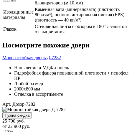
блокираторов (⌀ 10 мм)
Каменная вата (минераловата) (плотность —
Изоляционные
80 кг/м³), пенополистирольная плитая (EPS)
материалы
(плотность — 40 кг/м³)
Стеклянная линза с обзором в 180° с защитой
Глазок
от выцветания
Посмотрите похожие двери
Морозостойкая дверь Д-7282
Напыление и МДФ-панель
Гидрофобная фанера повышенной плотности + пенофол
НР
Любой размер
2000х800 мм
Отделка в ассортименте
Арт. Дозор-7282
Нужна скидка
25 700 руб.
от
22 900
руб.
–13%