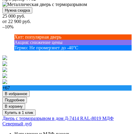
Нужна скидка
25 000 руб.
от
22 900
руб.
–10%
Хит
:
популярная дверь
Акция
:
снижение цены
Термо
:
Не промерзнет до -40°С
+67
В избранное
Подробнее
В корзину
Купить в 1 клик
Дверь с терморазрывом в дом Д-7414 RAL-8019 МДФ
Северный дуб
Напыление и МДФ-панель