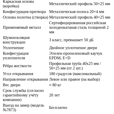
Каркасная основа
Металлический профиль 50×25 мм
(коробка)
Конфигурация притвора
Металлическая полоса 20×4 мм
Основа полотна (створка)
Металлический профиль 40×25 мм
Сертифицированная российская
Применяемый металл
холоднокатаная сталь толщиной 2
мм
Шумоизоляция
3 класс, превышает 50 дБ
конструкции
Уплотнение
Двойное уплотнение двери
Конфигурация
Этилен-пропиленовый каучук
уплотнителя
EPDM, E+D
Профильная труба 40х25 мм /
Рёбра жесткости
50×25 мм (от 2 шт.)
Угол открывания
180 градусов (максимальный)
Направление открывания
Левое или правое (на выбор)
Вес двери
≈ 80 кг
Срок службы (согласно
гарантийному учёту
20 лет
компании)
Выезд на замер (модель
Бесплатно
№7873)