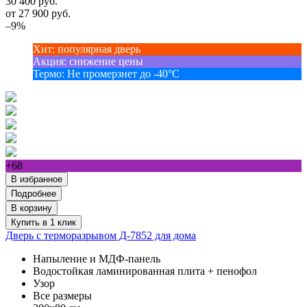
30 400 руб.
от
27 900
руб.
–9%
Хит
:
популярная дверь
Акция
:
снижение цены
Термо
:
Не промерзнет до -40°С
+68
В избранное
Подробнее
В корзину
Купить в 1 клик
Дверь с терморазрывом Д-7852 для дома
Напыление и МДФ-панель
Водостойкая ламинированная плита + пенофол
Узор
Все размеры