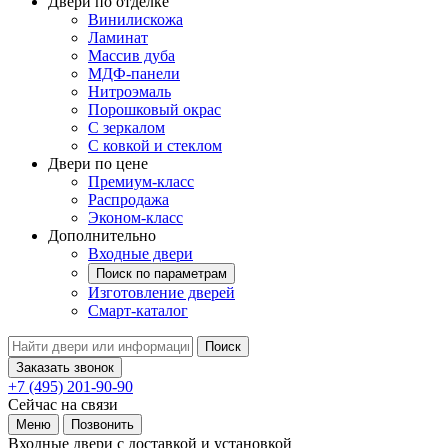
Двери по отделке
Винилискожа
Ламинат
Массив дуба
МДФ-панели
Нитроэмаль
Порошковый окрас
С зеркалом
С ковкой и стеклом
Двери по цене
Премиум-класс
Распродажа
Эконом-класс
Дополнительно
Входные двери
Поиск по параметрам
Изготовление дверей
Смарт-каталог
Поиск
Заказать звонок
+7 (495) 201-90-90
Сейчас на связи
Меню
Позвонить
Входные двери с доставкой и установкой