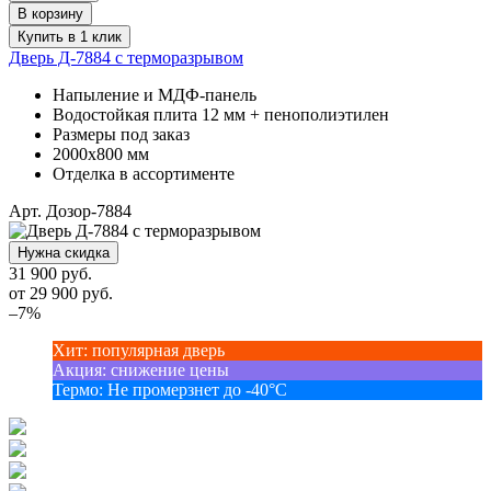
В корзину
Купить в 1 клик
Дверь Д-7884 с терморазрывом
Напыление и МДФ-панель
Водостойкая плита 12 мм + пенополиэтилен
Размеры под заказ
2000х800 мм
Отделка в ассортименте
Арт. Дозор-7884
Нужна скидка
31 900 руб.
от
29 900
руб.
–7%
Хит
:
популярная дверь
Акция
:
снижение цены
Термо
:
Не промерзнет до -40°С