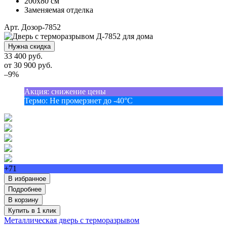
200х80 см
Заменяемая отделка
Арт. Дозор-7852
Нужна скидка
33 400 руб.
от
30 900
руб.
–9%
Акция
:
снижение цены
Термо
:
Не промерзнет до -40°С
+71
В избранное
Подробнее
В корзину
Купить в 1 клик
Металлическая дверь с терморазрывом