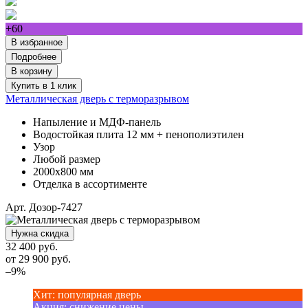
+60
В избранное
Подробнее
В корзину
Купить в 1 клик
Металлическая дверь с терморазрывом
Напыление и МДФ-панель
Водостойкая плита 12 мм + пенополиэтилен
Узор
Любой размер
2000х800 мм
Отделка в ассортименте
Арт. Дозор-7427
Нужна скидка
32 400 руб.
от
29 900
руб.
–9%
Хит
:
популярная дверь
Акция
:
снижение цены