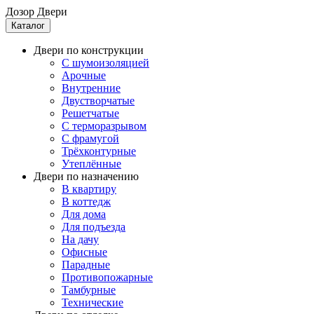
Дозор Двери
Каталог
Двери по конструкции
C шумоизоляцией
Арочные
Внутренние
Двустворчатые
Решетчатые
С терморазрывом
С фрамугой
Трёхконтурные
Утеплённые
Двери по назначению
В квартиру
В коттедж
Для дома
Для подъезда
На дачу
Офисные
Парадные
Противопожарные
Тамбурные
Технические