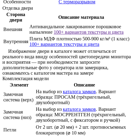
Особенности
С терморазрывом
Отделка двери
Сторона
Описание материала
двери
Антивандальное лакированное порошковое
Внешняя
напыление
100+ вариантов текстуры и цвета
Плита МДФ плотностью 500-900 кг/м³ (1 класс)
Внутренняя
100+ вариантов текстуры и цвета
Изображение двери в каталоге может отличаться от
реального вида ввиду особенностей цветопередачи монитора
и восприятия — при необходимости запросите
дополнительные фото у оператора или замерщика,
ознакомьтесь с каталогом мастера на замере
Комплектация модели
Элемент
Описание
На выбор из
каталога замков
. Вариант
Замочная
образца: ПРОСАМ (трёхригельный,
система (верх)
двухоборотный)
На выбор из
каталога замков
. Вариант
Замочная
образца: МОСРРЕНТГЕН (трёхригельный,
система (низ)
двухоборотный, с фиксатором и ручкой)
От 2 шт. (⌀ 20 мм) + 2 шт. противосъемных
Петли
блокираторов (⌀ 10 мм)