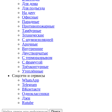
Для дома
Для подъезда
На дачу
Офисные
Парадные
Противопожарные
Тамбурные
Технические
C шумоизоляцией
Арочные
Внутренние
Двустворчатые
С терморазрывом
С фрамугой
Трёхконтурные
Утеплённые
Соцсети и сервисы
WhatsApp
Telegram
ВКонтакте
Одноклассники
Дзен
Rutube
Поиск