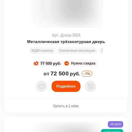
Арт. Дозор-3024
Металлическая трёхконтурная дверь
МДФ-панель
Усиленная изоляция
Любой размер
77 500 руб.
Нужна скидка
72 500
от
руб.
–7%
Подробнее
В избранное
В корзину
Купить в 1 клик
АКЦИЯ