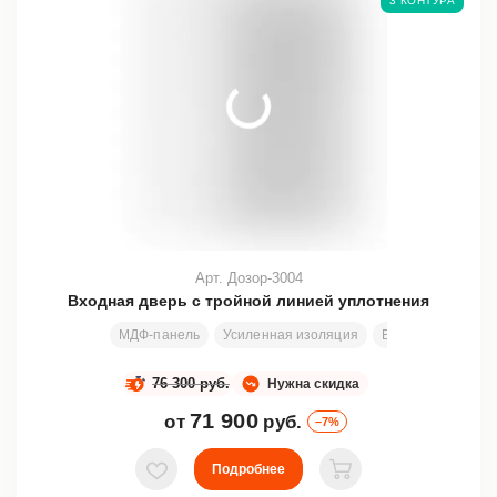
3 КОНТУРА
Арт. Дозор-3004
Входная дверь с тройной линией уплотнения
МДФ-панель
Усиленная изоляция
Все размеры
1
76 300 руб.
Нужна скидка
71 900
от
руб.
–7%
Подробнее
В избранное
В корзину