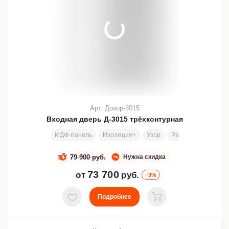
Арт. Дозор-3015
Входная дверь Д-3015 трёхконтурная
МДФ-панель
Изоляция+
Узор
Размеры под заказ
79 900 руб.
Нужна скидка
73 700
от
руб.
–9%
Подробнее
В избранное
В корзину