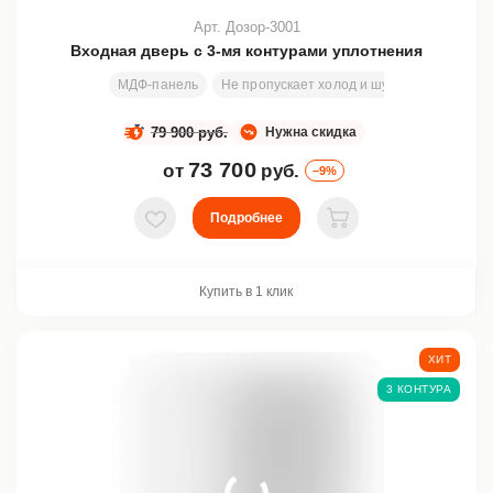
Арт. Дозор-3001
Входная дверь с 3-мя контурами уплотнения
МДФ-панель
Не пропускает холод и шум
Узор
Вс
79 900 руб.
Нужна скидка
73 700
от
руб.
–9%
Подробнее
В избранное
В корзину
Купить в 1 клик
ХИТ
3 КОНТУРА