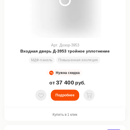
Арт. Дозор-3953
Входная дверь Д-3953 тройное уплотнение
МДФ-панель
Повышенная изоляция
Узор
Любой
Нужна скидка
37 400
от
руб.
Подробнее
В избранное
В корзину
Купить в 1 клик