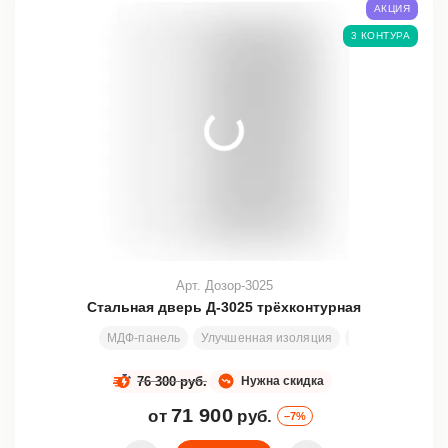
АКЦИЯ
3 КОНТУРА
Арт. Дозор-3025
Стальная дверь Д-3025 трёхконтурная
МДФ-панель
Улучшенная изоляция
Узор
Любой 
76 300 руб.
Нужна скидка
71 900
от
руб.
–7%