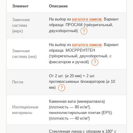
Элемент
Описание
На выбор из
каталога замков
. Вариант
Замочная
образца: ПРОСАМ (трёхригельный,
система
двухоборотный)
(верх)
На выбор из
каталога замков
. Вариант
образца: МОСРРЕНТГЕН
Замочная
(трёхригельный, двухоборотный, с
система (низ)
фиксатором и ручкой)
От 2 шт. (⌀ 20 мм) + 2 шт.
противосъемных блокираторов (⌀ 10
Петли
мм)
Каменная вата (минераловата)
Изоляционные
(плотность — 80 кг/м³),
материалы
пенополистирольная плитая (EPS)
(плотность — 40 кг/м³)
Стеклянная линза с обзором в 180° с