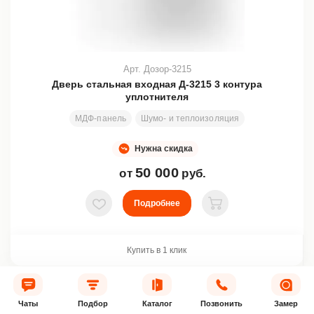
Арт. Дозор-3215
Дверь стальная входная Д-3215 3 контура
уплотнителя
МДФ-панель
Шумо- и теплоизоляция
Узор
Любой
Нужна скидка
50 000
от
руб.
Подробнее
В избранное
В корзину
Купить в 1 клик
ХИТ
Чаты
Подбор
Каталог
Позвонить
Замер
3 КОНТУРА