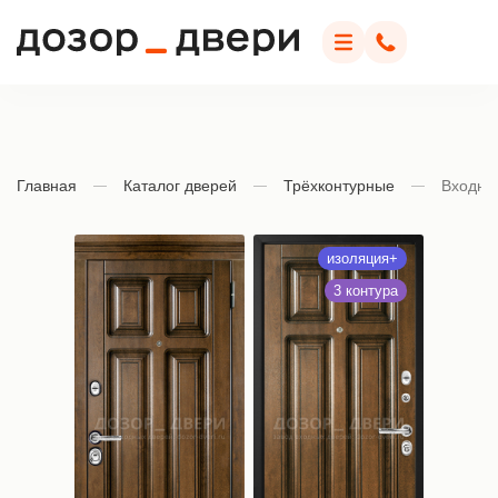
Дозор Двери
Меню
Позвонить
Главная
Каталог дверей
Трёхконтурные
Входна