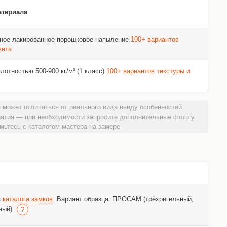
атериала
ное лакированное порошковое напыление
100+ вариантов
вета
отностью 500-900 кг/м³ (1 класс)
100+ вариантов текстуры и
 может отличаться от реального вида ввиду особенностей
иятия — при необходимости запросите дополнительные фото у
мьтесь с каталогом мастера на замере
з
каталога замков
. Вариант образца: ПРОСАМ (трёхригельный,
ный)