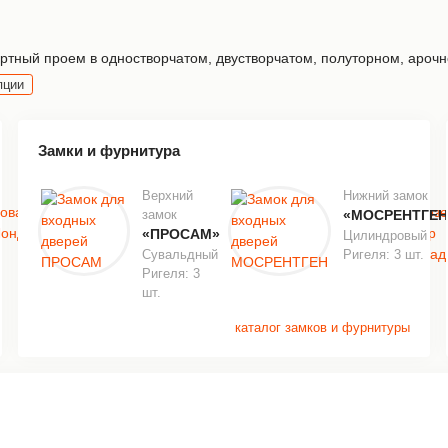
тный проем в одностворчатом, двустворчатом, полуторном, арочно
пции
Замки и фурнитура
Верхний
Нижний замок
замок
«МОСРЕНТГЕН
«ПРОСАМ»
Цилиндровый
Сувальдный
Ригеля: 3 шт.
Ригеля: 3
шт.
каталог замков и фурнитуры