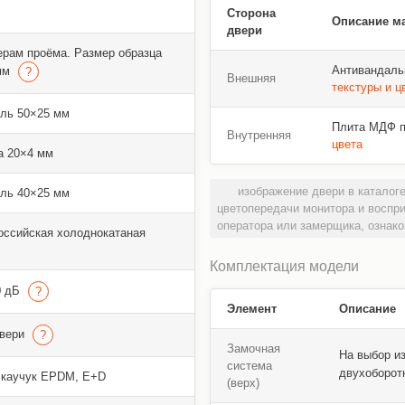
Сторона
Описание м
двери
ерам проёма. Размер образца
Антивандаль
 мм
Внешняя
текстуры и ц
ль 50×25 мм
Плита МДФ пл
Внутренняя
цвета
а 20×4 мм
изображение двери в каталоге
ль 40×25 мм
цветопередачи монитора и воспр
оператора или замерщика, ознако
оссийская холоднокатаная
Комплектация модели
0 дБ
Элемент
Описание
двери
Замочная
На выбор и
система
двухоборот
 каучук EPDM, E+D
(верх)