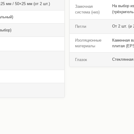
5 мм / 50×25 мм (от 2 шт.)
На выбор и
Замочная
(трёхригель
система (низ)
альный)
От 2 шт. (⌀
Петли
выбор)
Изоляционные
Каменная ва
материалы
плитая (EPS
Стеклянная 
Глазок