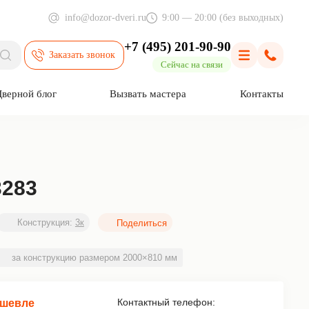
info@dozor-dveri.ru
9:00 — 20:00 (без выходных)
+7 (495) 201-90-90
Заказать звонок
Поиск
Меню
Позвони
Сейчас на связи
Дверной блог
Вызвать мастера
Контакты
3283
Конструкция:
3к
за конструкцию размером 2000×810 мм
Контактный телефон:
ешевле