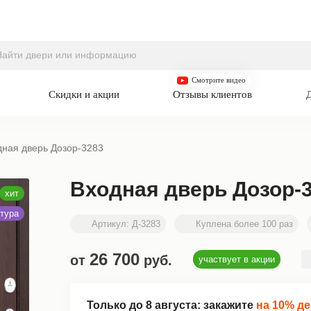
Смотрите видео
Скидки и акции
Отзывы клиентов
дная дверь Дозор-3283
Входная дверь Дозор-
Артикул:
Д-3283
Куплена более 100 раз
26 700
от
руб.
участвует в акции
Только до
8 августа
: закажите
на 10% д