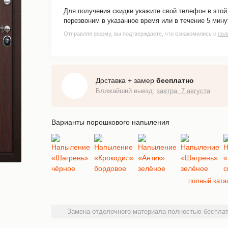
Для получения скидки укажите свой телефон в это
перезвоним в указанное время или в течение 5 мину
Отправляя форму, вы подтверждаете, что ознакомились с
пол
Доставка + замер
бесплатно
Ближайший выезд:
завтра, 7 августа
Варианты порошкового напыления
полный ката
Замена отделочного материала полностью бесплат