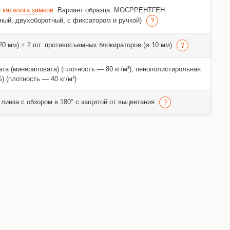
з
каталога замков
. Вариант образца: МОСРРЕНТГЕН
ный, двухоборотный, с фиксатором и ручкой)
 20 мм) + 2 шт. противосъемных блокираторов (⌀ 10 мм)
та (минераловата) (плотность — 80 кг/м³), пенополистирольная
) (плотность — 40 кг/м³)
линза с обзором в 180° с защитой от выцветания