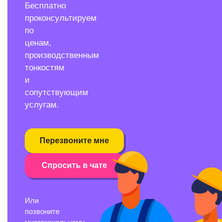
Бесплатно
проконсультируем
по
ценам,
производственным
тонкостям
и
сопутствующим
услугам.
Перезвоните мне
Спросить в чате
Или
позвоните