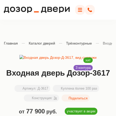
Дозор Двери
Меню
Позвонить
Главная
Каталог дверей
Трёхконтурные
Входна
Входная дверь Дозор-3617
Артикул:
Д-3617
Куплена более 100 раз
Конструкция:
3к
77 900
от
руб.
участвует в акции