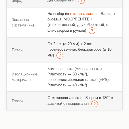
двухоборотный)
(верх)
На выбор из
каталога замков
. Вариант
образца: МОСРРЕНТГЕН
Замочная
(трёхригельный, двухоборотный, с
система (низ)
фиксатором и ручкой)
От 2 шт. (⌀ 20 мм) + 2 шт.
противосъемных блокираторов (⌀ 10
Петли
мм)
Каменная вата (минераловата)
Изоляционные
(плотность — 80 кг/м³),
материалы
пенополистирольная плитая (EPS)
(плотность — 40 кг/м³)
Стеклянная линза с обзором в 180° с
Глазок
защитой от выцветания