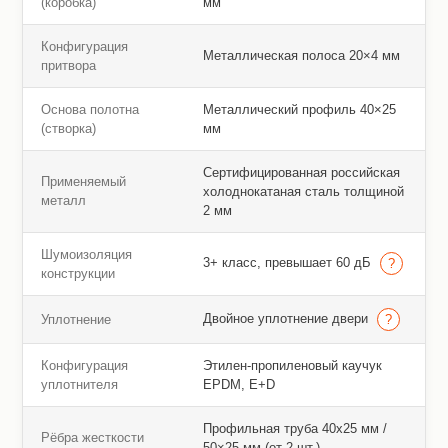
(коробка)
мм
Конфигурация
Металлическая полоса 20×4 мм
притвора
Основа полотна
Металлический профиль 40×25
(створка)
мм
Сертифицированная российская
Применяемый
холоднокатаная сталь толщиной
металл
2 мм
Шумоизоляция
3+ класс, превышает 60 дБ
конструкции
Двойное уплотнение двери
Уплотнение
Конфигурация
Этилен-пропиленовый каучук
уплотнителя
EPDM, E+D
Профильная труба 40х25 мм /
Рёбра жесткости
50×25 мм (от 2 шт.)