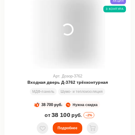
АКЦИЯ
3 КОНТУРА
Арт. Дозор-3762
Входная дверь Д-3762 трёхконтурная
МДФ-панель
Шумо- и теплоизоляция
Стекло
Ков
38 700 руб.
Нужна скидка
38 100
от
руб.
–2%
Подробнее
В избранное
В корзину