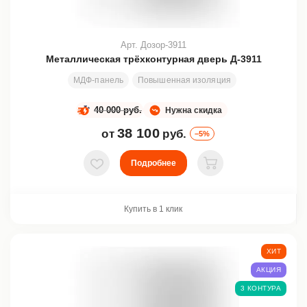
Арт. Дозор-3911
Металлическая трёхконтурная дверь Д-3911
МДФ-панель
Повышенная изоляция
Стекло
Ковк
40 000 руб.
Нужна скидка
38 100
от
руб.
–5%
Подробнее
В избранное
В корзину
Купить в 1 клик
ХИТ
АКЦИЯ
3 КОНТУРА