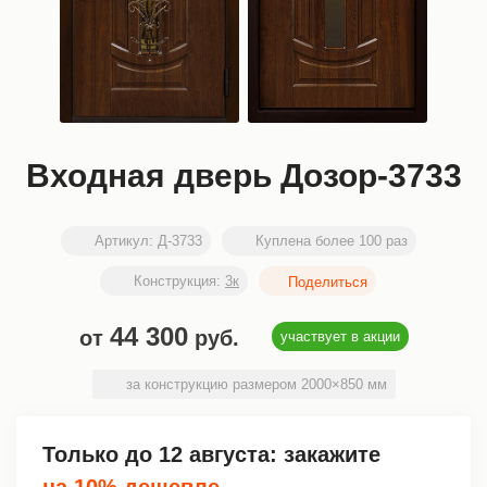
Входная дверь Дозор-3733
Артикул:
Д-3733
Куплена более 100 раз
Конструкция:
3к
44 300
от
руб.
участвует в акции
за конструкцию размером 2000×850 мм
Только до
12 августа
: закажите
на 10% дешевле