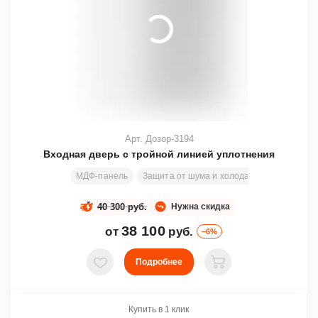
Арт. Дозор-3194
Входная дверь с тройной линией уплотнения
МДФ-панель
Защита от шума и холода
Стекло
Ко
40 300 руб.
Нужна скидка
38 100
от
руб.
–6%
Подробнее
В избранное
В корзину
Купить в 1 клик