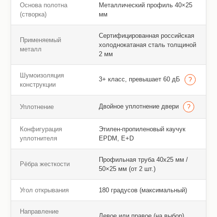
Основа полотна
Металлический профиль 40×25
(створка)
мм
Сертифицированная российская
Применяемый
холоднокатаная сталь толщиной
металл
2 мм
Шумоизоляция
3+ класс, превышает 60 дБ
конструкции
Двойное уплотнение двери
Уплотнение
Конфигурация
Этилен-пропиленовый каучук
уплотнителя
EPDM, E+D
Профильная труба 40х25 мм /
Рёбра жесткости
50×25 мм (от 2 шт.)
Угол открывания
180 градусов (максимальный)
Направление
Левое или правое (на выбор)