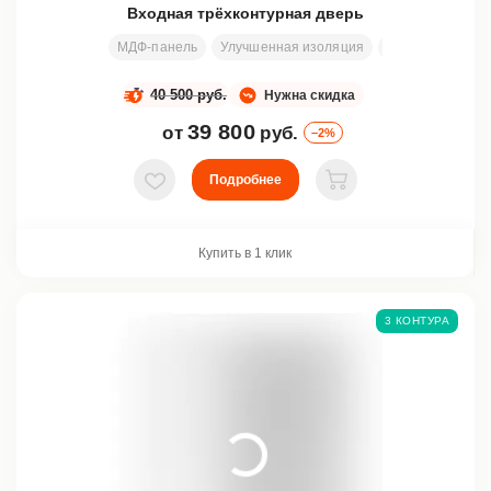
Входная трёхконтурная дверь
МДФ-панель
Улучшенная изоляция
Стекло
Ковк
40 500 руб.
Нужна скидка
39 800
от
руб.
–2%
Подробнее
В избранное
В корзину
Купить в 1 клик
3 КОНТУРА