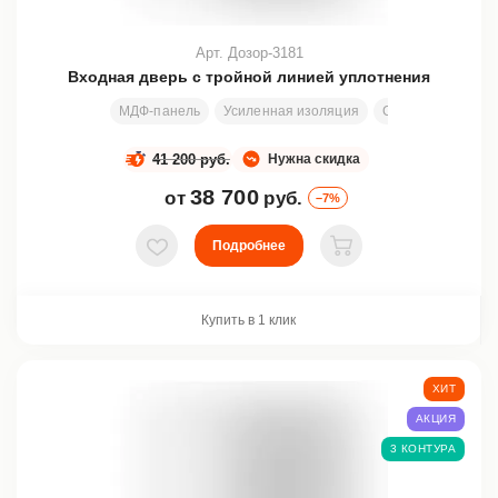
Арт. Дозор-3181
Входная дверь с тройной линией уплотнения
МДФ-панель
Усиленная изоляция
Стекло
Ковка
41 200 руб.
Нужна скидка
38 700
от
руб.
–7%
Подробнее
В избранное
В корзину
Купить в 1 клик
ХИТ
АКЦИЯ
3 КОНТУРА