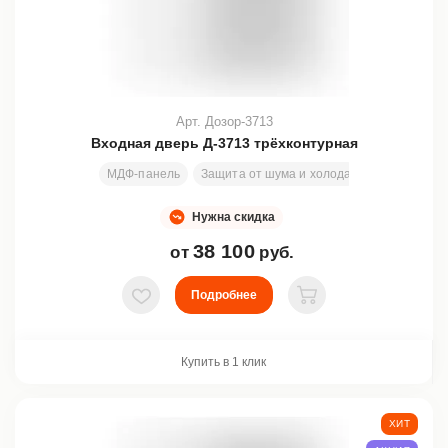
Арт. Дозор-3713
Входная дверь Д-3713 трёхконтурная
МДФ-панель
Защита от шума и холода
Стекло
Ко
Нужна скидка
38 100
от
руб.
Подробнее
В избранное
В корзину
Купить в 1 клик
ХИТ