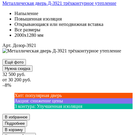
Металлическая дверь Д-3921 трёхконтурное утепление
Напыление
Повышенная изоляция
Открывающаяся или неподвижная вставка
Все размеры
2000х1280 мм
Арт. Дозор-3921
Ещё фото
Нужна скидка
32 500 руб.
от
30 200
руб.
–8%
Хит
:
популярная дверь
Акция
:
снижение цены
3 контура
:
Улучшенная изоляция
В избранное
Подробнее
В корзину