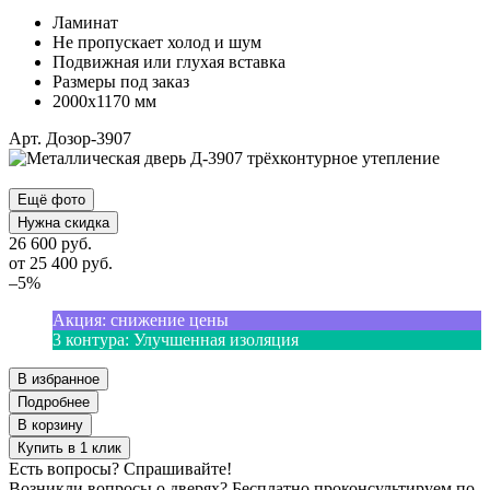
Ламинат
Не пропускает холод и шум
Подвижная или глухая вставка
Размеры под заказ
2000х1170 мм
Арт. Дозор-3907
Ещё фото
Нужна скидка
26 600 руб.
от
25 400
руб.
–5%
Акция
:
снижение цены
3 контура
:
Улучшенная изоляция
В избранное
Подробнее
В корзину
Купить в 1 клик
Есть вопросы? Спрашивайте!
Возникли вопросы о дверях? Бесплатно проконсультируем по