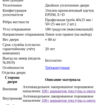
конструкции
Уплотнение
Двойное уплотнение двери
Конфигурация
Этилен-пропиленовый каучук
уплотнителя
EPDM, E+D
Профильная труба 40х25 мм /
Рёбра жесткости
50×25 мм (от 2 шт.)
Угол открывания
180 градусов (максимальный)
Направление открывания
Левое или правое (на выбор)
Вес двери
≈ 80 кг
Срок службы (согласно
гарантийному учёту
20 лет
компании)
Выезд на замер (модель
Бесплатно
№3919)
Особенности
Трёхконтурные
Отделка двери
Сторона
Описание материала
двери
Антивандальное лакированное порошковое
Внешняя
напыление
100+ вариантов текстуры и цвета
Антивандальное лакированное порошковое
Внутренняя
напыление
100+ вариантов текстуры и цвета