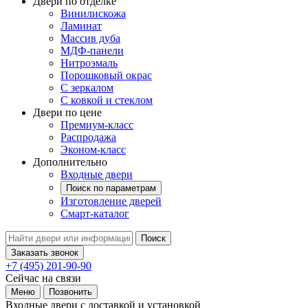
Двери по отделке
Винилискожа
Ламинат
Массив дуба
МДФ-панели
Нитроэмаль
Порошковый окрас
С зеркалом
С ковкой и стеклом
Двери по цене
Премиум-класс
Распродажа
Эконом-класс
Дополнительно
Входные двери
Поиск по параметрам
Изготовление дверей
Смарт-каталог
Поиск
Заказать звонок
+7 (495) 201-90-90
Сейчас на связи
Меню
Позвонить
Входные двери с доставкой и установкой