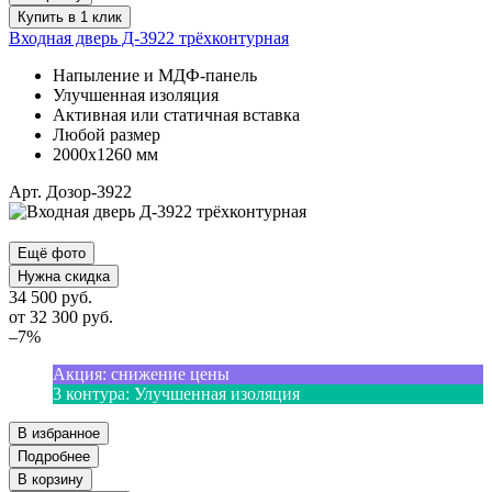
Купить в 1 клик
Входная дверь Д-3922 трёхконтурная
Напыление и МДФ-панель
Улучшенная изоляция
Активная или статичная вставка
Любой размер
2000х1260 мм
Арт. Дозор-3922
Ещё фото
Нужна скидка
34 500 руб.
от
32 300
руб.
–7%
Акция
:
снижение цены
3 контура
:
Улучшенная изоляция
В избранное
Подробнее
В корзину