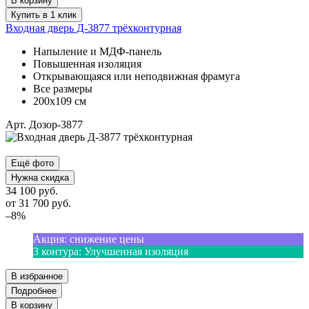
В корзину
Купить в 1 клик
Входная дверь Д-3877 трёхконтурная
Напыление и МДФ-панель
Повышенная изоляция
Открывающаяся или неподвижная фрамуга
Все размеры
200х109 см
Арт. Дозор-3877
Ещё фото
Нужна скидка
34 100 руб.
от
31 700
руб.
–8%
Акция
:
снижение цены
3 контура
:
Улучшенная изоляция
В избранное
Подробнее
В корзину