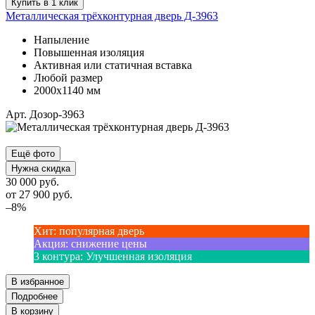
Купить в 1 клик
Металлическая трёхконтурная дверь Д-3963
Напыление
Повышенная изоляция
Активная или статичная вставка
Любой размер
2000х1140 мм
Арт. Дозор-3963
Ещё фото
Нужна скидка
30 000 руб.
от
27 900
руб.
–8%
Хит
:
популярная дверь
Акция
:
снижение цены
3 контура
:
Улучшенная изоляция
В избранное
Подробнее
В корзину