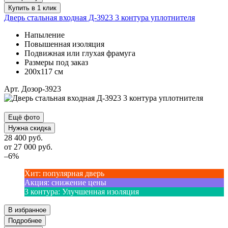
Купить в 1 клик
Дверь стальная входная Д-3923 3 контура уплотнителя
Напыление
Повышенная изоляция
Подвижная или глухая фрамуга
Размеры под заказ
200х117 см
Арт. Дозор-3923
Ещё фото
Нужна скидка
28 400 руб.
от
27 000
руб.
–6%
Хит
:
популярная дверь
Акция
:
снижение цены
3 контура
:
Улучшенная изоляция
В избранное
Подробнее