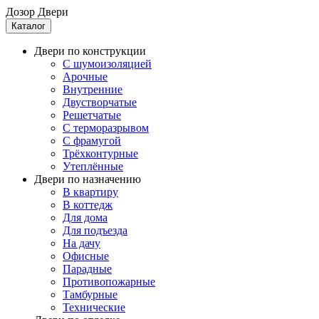
Дозор Двери
Каталог
Двери по конструкции
C шумоизоляцией
Арочные
Внутренние
Двустворчатые
Решетчатые
С терморазрывом
С фрамугой
Трёхконтурные
Утеплённые
Двери по назначению
В квартиру
В коттедж
Для дома
Для подъезда
На дачу
Офисные
Парадные
Противопожарные
Тамбурные
Технические