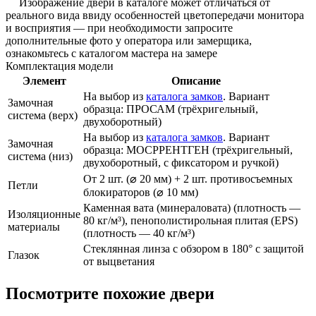
Изображение двери в каталоге может отличаться от
реального вида ввиду особенностей цветопередачи монитора
и восприятия — при необходимости запросите
дополнительные фото у оператора или замерщика,
ознакомьтесь с каталогом мастера на замере
Комплектация модели
Элемент
Описание
На выбор из
каталога замков
. Вариант
Замочная
образца: ПРОСАМ (трёхригельный,
система (верх)
двухоборотный)
На выбор из
каталога замков
. Вариант
Замочная
образца: МОСРРЕНТГЕН (трёхригельный,
система (низ)
двухоборотный, с фиксатором и ручкой)
От 2 шт. (⌀ 20 мм) + 2 шт. противосъемных
Петли
блокираторов (⌀ 10 мм)
Каменная вата (минераловата) (плотность —
Изоляционные
80 кг/м³), пенополистирольная плитая (EPS)
материалы
(плотность — 40 кг/м³)
Стеклянная линза с обзором в 180° с защитой
Глазок
от выцветания
Посмотрите похожие двери