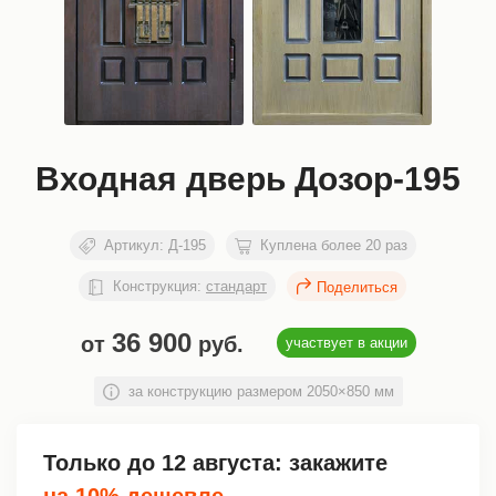
Входная дверь Дозор-195
Артикул:
Д-195
Куплена более 20 раз
Конструкция:
стандарт
36 900
от
руб.
участвует в акции
за конструкцию размером 2050×850 мм
Только до
12 августа
: закажите
на 10% дешевле