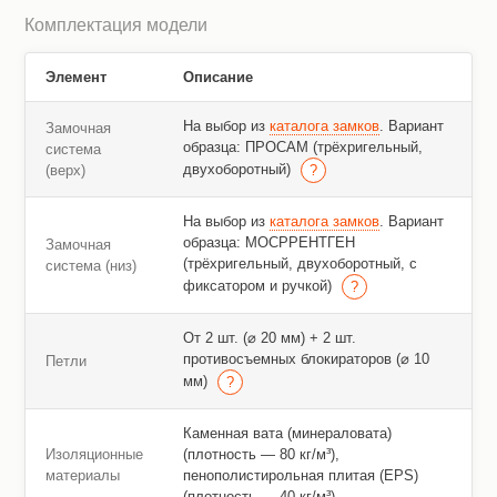
Комплектация модели
Элемент
Описание
На выбор из
каталога замков
. Вариант
Замочная
образца: ПРОСАМ (трёхригельный,
система
двухоборотный)
(верх)
На выбор из
каталога замков
. Вариант
образца: МОСРРЕНТГЕН
Замочная
(трёхригельный, двухоборотный, с
система (низ)
фиксатором и ручкой)
От 2 шт. (⌀ 20 мм) + 2 шт.
противосъемных блокираторов (⌀ 10
Петли
мм)
Каменная вата (минераловата)
Изоляционные
(плотность — 80 кг/м³),
материалы
пенополистирольная плитая (EPS)
(плотность — 40 кг/м³)