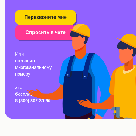
Перезвоните мне
Спросить в чате
Или
позвоните
многоканальному
номеру
—
это
бесплатно:
8 (800) 302-30-90