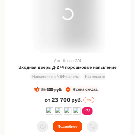
Арт. Дозор-274
Входная дверь Д-274 порошковое напыление
Напыление и МДФ-панель
Размеры под заказ
2000
25 600 руб.
Нужна скидка
23 700
от
руб.
–9%
+73
Подробнее
В избранное
В корзину