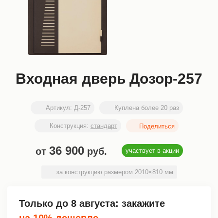
Входная дверь Дозор-257
Артикул:
Д-257
Куплена более 20 раз
Конструкция:
стандарт
36 900
от
руб.
участвует в акции
за конструкцию размером 2010×810 мм
Только до
8 августа
: закажите
на 10% дешевле