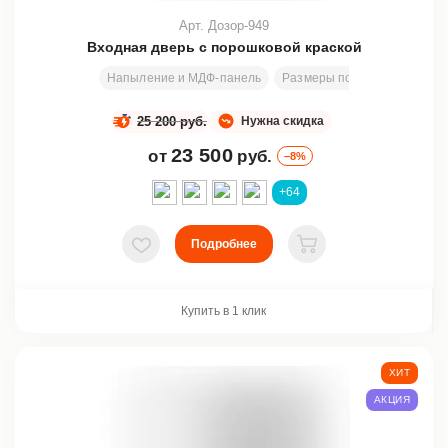
Арт. Дозор-949
Входная дверь с порошковой краской
Напыление и МДФ-панель
Размеры под заказ
2000
25 200 руб.
Нужна скидка
23 500
от
руб.
–8%
+64
Подробнее
В избранное
В корзину
Купить в 1 клик
ХИТ
АКЦИЯ