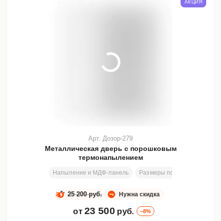
АКЦИЯ
Арт. Дозор-279
Металлическая дверь с порошковым
термонапылением
Напыление и МДФ-панель
Размеры под заказ
200х8
25 200 руб.
Нужна скидка
23 500
от
руб.
–8%