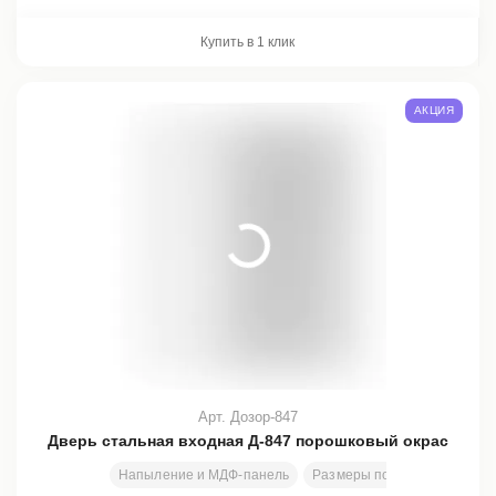
Купить в 1 клик
АКЦИЯ
Арт. Дозор-847
Дверь стальная входная Д-847 порошковый окрас
Напыление и МДФ-панель
Размеры под заказ
2000