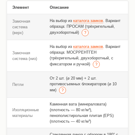
Элемент
Описание
На выбор из
каталога замков
. Вариант
Замочная
образца: ПРОСАМ (трёхригельный,
система
двухоборотный)
(верх)
На выбор из
каталога замков
. Вариант
образца: МОСРРЕНТГЕН
Замочная
(трёхригельный, двухоборотный, с
система (низ)
фиксатором и ручкой)
От 2 шт. (⌀ 20 мм) + 2 шт.
противосъемных блокираторов (⌀ 10
Петли
мм)
Каменная вата (минераловата)
Изоляционные
(плотность — 80 кг/м³),
материалы
пенополистирольная плитая (EPS)
(плотность — 40 кг/м³)
Стеклянная линза с обзором в 180° с