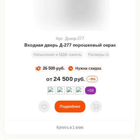
Арт. Дозор-277
Входная дверь Д-277 порошковый окрас
Напыление и МДФ-панель
Размеры под заказ
200х8
26 500 руб.
Нужна скидка
24 500
от
руб.
–9%
+58
Подробнее
В избранное
В корзину
Купить в 1 клик