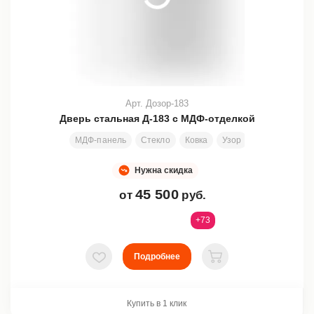
Арт. Дозор-183
Дверь стальная Д-183 с МДФ-отделкой
МДФ-панель
Стекло
Ковка
Узор
Активная или
Нужна скидка
45 500
от
руб.
+73
Подробнее
В избранное
В корзину
Купить в 1 клик