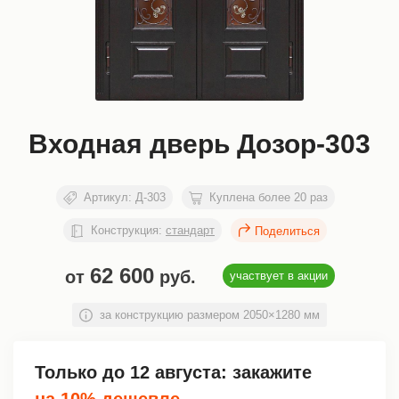
Входная дверь Дозор-303
Артикул:
Д-303
Куплена более 20 раз
Конструкция:
стандарт
62 600
от
руб.
участвует в акции
за конструкцию размером 2050×1280 мм
Только до
12 августа
: закажите
на 10% дешевле