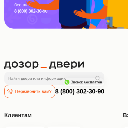
бесплатно:
8 (800) 302-30-90
Поиск
Звонок бесплатен
8 (800) 302-30-90
Перезвонить вам?
Клиентам
В