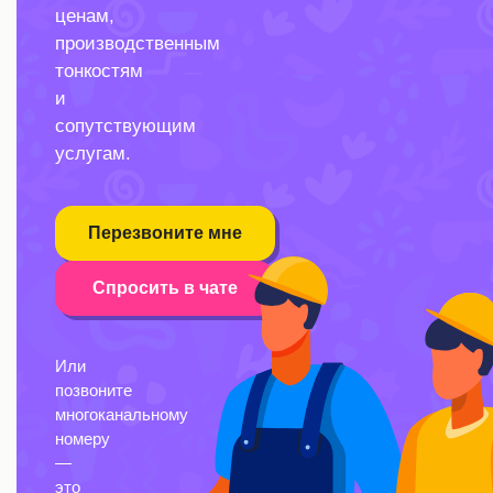
ценам,
производственным
тонкостям
и
сопутствующим
услугам.
Перезвоните мне
Спросить в чате
Или
позвоните
многоканальному
номеру
—
это