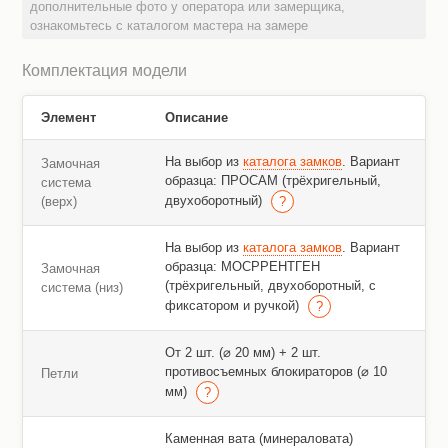
дополнительные фото у оператора или замерщика,
ознакомьтесь с каталогом мастера на замере
Комплектация модели
Элемент
Описание
На выбор из
каталога замков
. Вариант
Замочная
образца: ПРОСАМ (трёхригельный,
система
двухоборотный)
(верх)
На выбор из
каталога замков
. Вариант
образца: МОСРРЕНТГЕН
Замочная
(трёхригельный, двухоборотный, с
система (низ)
фиксатором и ручкой)
От 2 шт. (⌀ 20 мм) + 2 шт.
противосъемных блокираторов (⌀ 10
Петли
мм)
Каменная вата (минераловата)