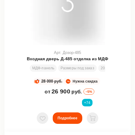
Арт. Дозор-485
Входная дверь Д-485 отделка из МДФ
МДФ-панель
Размеры под заказ
202х82 см
Замен
28 000 руб.
Нужна скидка
26 900
от
руб.
–5%
+74
Подробнее
В избранное
В корзину