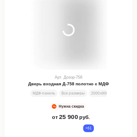
Арт. Дозор-758
Дверь входная Д-758 полотно с МДФ
МДФ-панель
Все размеры
2000х800 мм
Отделка 
Нужна скидка
25 900
от
руб.
+61