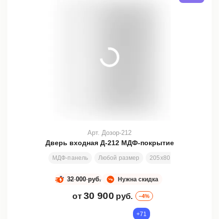
Арт. Дозор-212
Дверь входная Д-212 МДФ-покрытие
МДФ-панель
Любой размер
205х80 см
Заменяема
32 000 руб.
Нужна скидка
30 900
от
руб.
–4%
+71