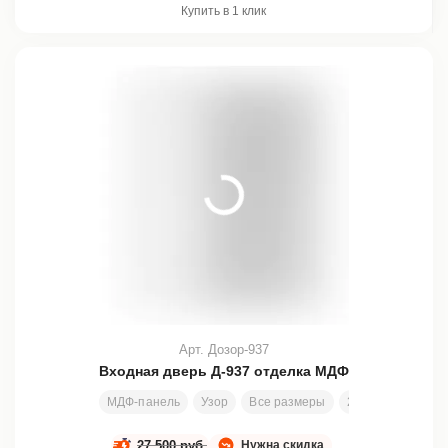
Купить в 1 клик
Арт. Дозор-937
Входная дверь Д-937 отделка МДФ
МДФ-панель
Узор
Все размеры
200х80 см
Зам
27 500 руб.
Нужна скидка