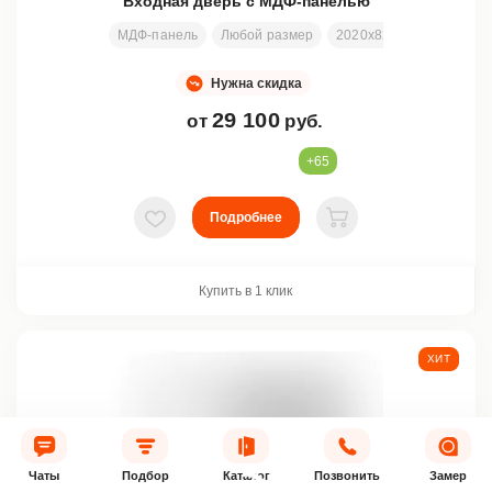
Входная дверь с МДФ-панелью
МДФ-панель
Любой размер
2020х820 мм
Отделка
Нужна скидка
29 100
от
руб.
+65
Подробнее
В избранное
В корзину
Купить в 1 клик
ХИТ
Чаты
Подбор
Каталог
Позвонить
Замер