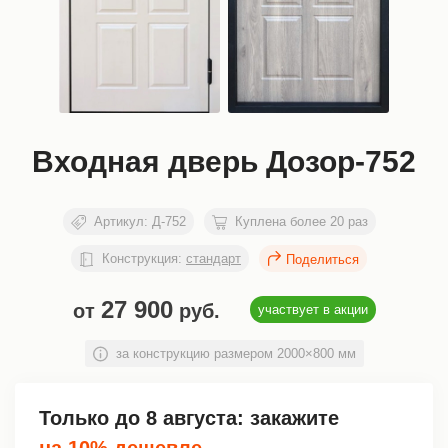
Входная дверь Дозор-752
Артикул:
Д-752
Куплена более 20 раз
Конструкция:
стандарт
27 900
от
руб.
участвует в акции
за конструкцию размером 2000×800 мм
Только до
8 августа
: закажите
на 10% дешевле