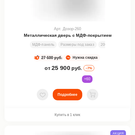
Арт. Дозор-260
Металлическая дверь с МДФ-покрытием
МДФ-панель
Размеры под заказ
2000х850 мм
От
27 600 руб.
Нужна скидка
25 900
от
руб.
–7%
+60
Подробнее
В избранное
В корзину
Купить в 1 клик
АКЦИЯ