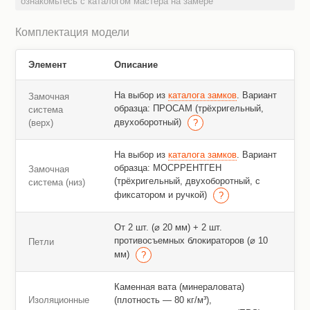
ознакомьтесь с каталогом мастера на замере
Комплектация модели
Элемент
Описание
На выбор из
каталога замков
. Вариант
Замочная
образца: ПРОСАМ (трёхригельный,
система
двухоборотный)
(верх)
На выбор из
каталога замков
. Вариант
образца: МОСРРЕНТГЕН
Замочная
(трёхригельный, двухоборотный, с
система (низ)
фиксатором и ручкой)
От 2 шт. (⌀ 20 мм) + 2 шт.
противосъемных блокираторов (⌀ 10
Петли
мм)
Каменная вата (минераловата)
Изоляционные
(плотность — 80 кг/м³),