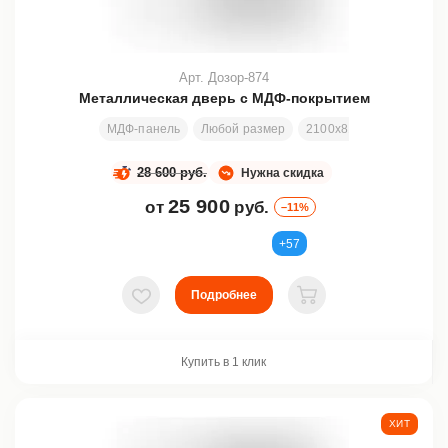
Арт. Дозор-874
Металлическая дверь с МДФ-покрытием
МДФ-панель
Любой размер
2100х810 мм
Отделка
28 600 руб.
Нужна скидка
25 900
от
руб.
–11%
+57
Подробнее
В избранное
В корзину
Купить в 1 клик
ХИТ