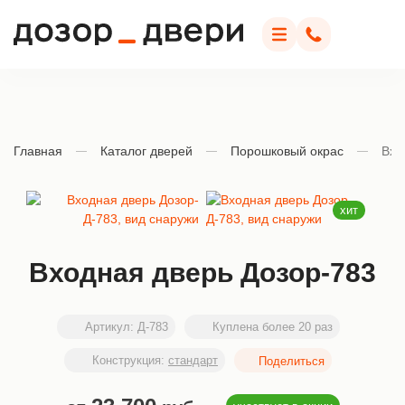
Дозор Двери
Меню
Позвонить
Главная
Каталог дверей
Порошковый окрас
Вхо
Входная дверь Дозор-783
Артикул:
Д-783
Куплена более 20 раз
Конструкция:
стандарт