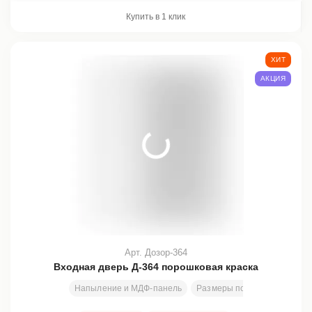
Купить в 1 клик
ХИТ
АКЦИЯ
Арт. Дозор-364
Входная дверь Д-364 порошковая краска
Напыление и МДФ-панель
Размеры под заказ
200х8