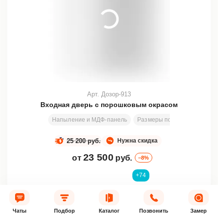
Арт. Дозор-913
Входная дверь с порошковым окрасом
Напыление и МДФ-панель
Размеры под заказ
2000
25 200 руб.
Нужна скидка
23 500
от
руб.
–8%
+74
Подробнее
В избранное
В корзину
Чаты
Подбор
Каталог
Позвонить
Замер