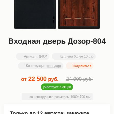
Входная дверь Дозор-804
Артикул:
Д-804
Куплена более 10 раз
Конструкция:
стандарт
22 500
24 000
руб.
от
руб.
участвует в акции
за конструкцию размером 1980×790 мм
Только до
12 августа
: закажите