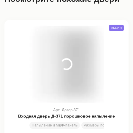
АКЦИЯ
Арт. Дозор-371
Входная дверь Д-371 порошковое напыление
Напыление и МДФ-панель
Размеры под заказ
2000