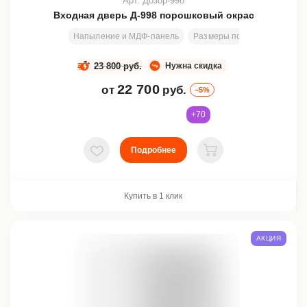
Арт. Дозор-998
Входная дверь Д-998 порошковый окрас
Напыление и МДФ-панель
Размеры под заказ
200х8
23 800 руб.
Нужна скидка
22 700
от
руб.
–5%
+70
Подробнее
В избранное
В корзину
Купить в 1 клик
АКЦИЯ