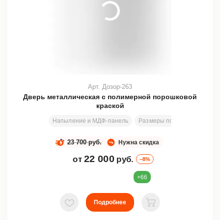
Арт. Дозор-263
Дверь металлическая с полимерной порошковой
краской
Напыление и МДФ-панель
Размеры под заказ
200х8
23 700 руб.
Нужна скидка
22 000
от
руб.
–8%
+66
Подробнее
В избранное
В корзину