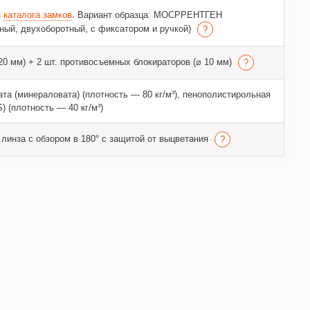
з
каталога замков
. Вариант образца: МОСРРЕНТГЕН
ный, двухоборотный, с фиксатором и ручкой)
 20 мм) + 2 шт. противосъемных блокираторов (⌀ 10 мм)
та (минераловата) (плотность — 80 кг/м³), пенополистирольная
) (плотность — 40 кг/м³)
линза с обзором в 180° с защитой от выцветания