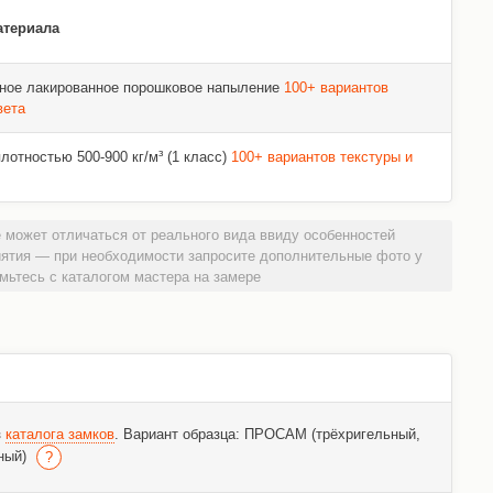
атериала
ное лакированное порошковое напыление
100+ вариантов
вета
отностью 500-900 кг/м³ (1 класс)
100+ вариантов текстуры и
 может отличаться от реального вида ввиду особенностей
иятия — при необходимости запросите дополнительные фото у
мьтесь с каталогом мастера на замере
з
каталога замков
. Вариант образца: ПРОСАМ (трёхригельный,
ный)