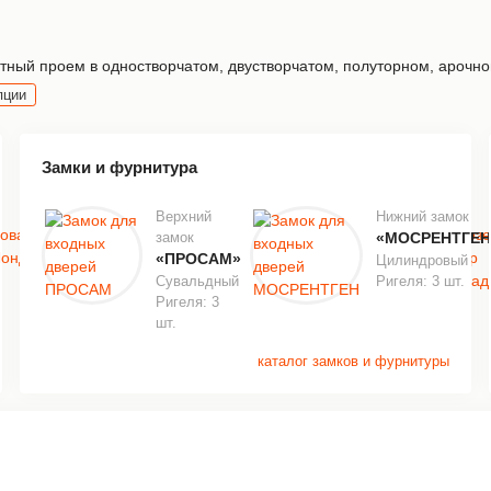
ный проем в одностворчатом, двустворчатом, полуторном, арочной
пции
Замки и фурнитура
Верхний
Нижний замок
замок
«МОСРЕНТГЕН
«ПРОСАМ»
Цилиндровый
Сувальдный
Ригеля: 3 шт.
Ригеля: 3
шт.
каталог замков и фурнитуры