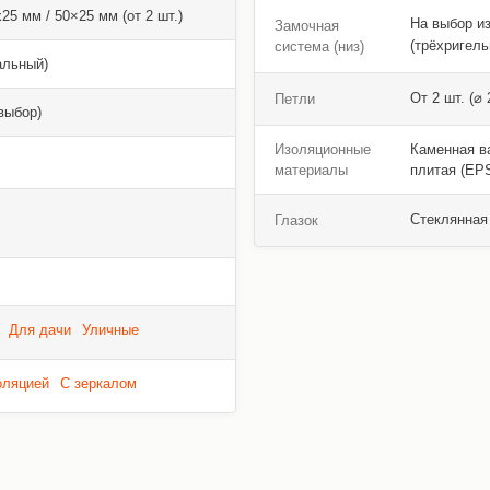
5 мм / 50×25 мм (от 2 шт.)
На выбор и
Замочная
(трёхригель
система (низ)
альный)
От 2 шт. (⌀
Петли
выбор)
Изоляционные
Каменная ва
материалы
плитая (EPS
Стеклянная 
Глазок
Для дачи
Уличные
оляцией
С зеркалом