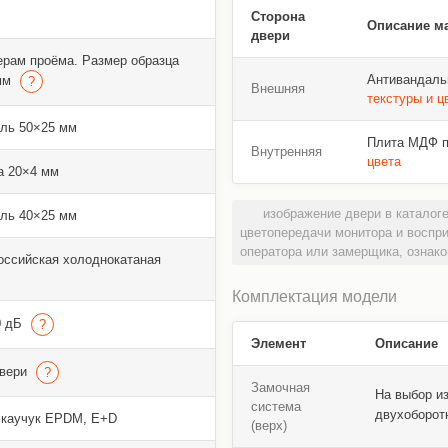
Сторона
Описание м
двери
ерам проёма. Размер образца
Антивандаль
 мм
Внешняя
текстуры и ц
ль 50×25 мм
Плита МДФ пл
Внутренняя
цвета
а 20×4 мм
изображение двери в каталоге
ль 40×25 мм
цветопередачи монитора и воспр
оператора или замерщика, ознако
оссийская холоднокатаная
Комплектация модели
0 дБ
Элемент
Описание
двери
Замочная
На выбор и
система
двухоборот
 каучук EPDM, E+D
(верх)