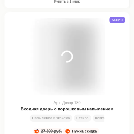
Купить в 1 клик
АКЦИЯ
Арт. Дозор-189
Входная дверь с порошковым напылением
Напыление и экокожа
Стекло
Ковка
Размеры под
27 300 руб.
Нужна скидка