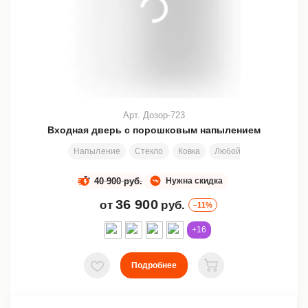
Арт. Дозор-723
Входная дверь с порошковым напылением
Напыление
Стекло
Ковка
Любой размер
200х
40 900 руб.
Нужна скидка
36 900
от
руб.
–11%
+16
Подробнее
В избранное
В корзину