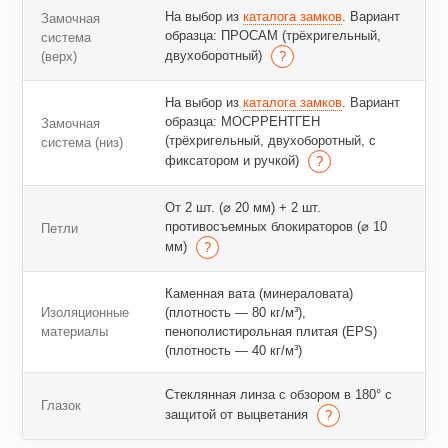
На выбор из
каталога замков
. Вариант
Замочная
образца: ПРОСАМ (трёхригельный,
система
двухоборотный)
(верх)
На выбор из
каталога замков
. Вариант
образца: МОСРРЕНТГЕН
Замочная
(трёхригельный, двухоборотный, с
система (низ)
фиксатором и ручкой)
От 2 шт. (⌀ 20 мм) + 2 шт.
противосъемных блокираторов (⌀ 10
Петли
мм)
Каменная вата (минераловата)
Изоляционные
(плотность — 80 кг/м³),
материалы
пенополистирольная плитая (EPS)
(плотность — 40 кг/м³)
Стеклянная линза с обзором в 180° с
Глазок
защитой от выцветания