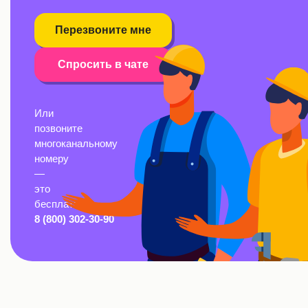
Перезвоните мне
Спросить в чате
Или
позвоните
многоканальному
номеру
—
это
бесплатно:
8 (800) 302-30-90