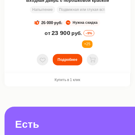
Входная дверь с порошковой краской
Напыление
Подвижная или глухая вставка
Размеры 
26 000 руб.
Нужна скидка
23 900
от
руб.
–9%
+25
Подробнее
В избранное
В корзину
Купить в 1 клик
Есть