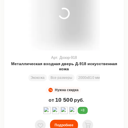
Арт. Дозор-918
Металлическая входная дверь Д-918 искусственная
кожа
Экокожа
Все размеры
2000х810 мм
Отделка в а
Нужна скидка
10 500
от
руб.
+8
Подробнее
В избранное
В корзину