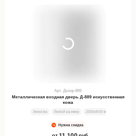
Арт. Дозор-889
Металлическая входная дверь Д-889 искусственная
кожа
Экокожа
Любой размер
2000х800 мм
Отделка в 
Нужна скидка
11 100
от
руб.