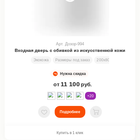
Арт. Дозор-994
Входная дверь с обивкой из искусственной кожи
Экокожа
Размеры под заказ
200х80 см
Заменяем
Нужна скидка
11 100
от
руб.
+20
Подробнее
В избранное
В корзину
Купить в 1 клик