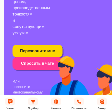
ценам,
производственным
тонкостям
и
сопутствующим
услугам.
Перезвоните мне
Спросить в чате
Или
позвоните
многоканальному
номеру
—
это
Чаты
Подбор
Каталог
Позвонить
Замер