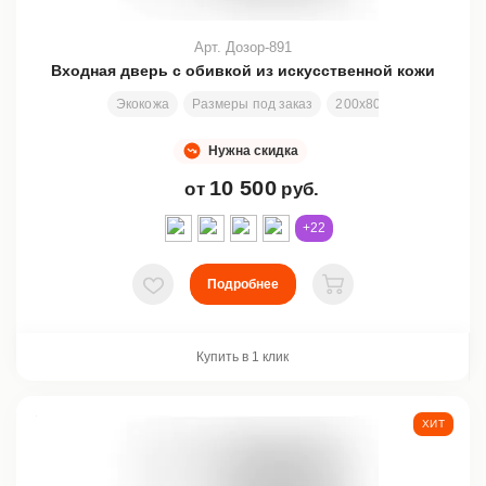
Арт. Дозор-891
Входная дверь с обивкой из искусственной кожи
Экокожа
Размеры под заказ
200х80 см
Заменяем
Нужна скидка
10 500
от
руб.
+22
Подробнее
В избранное
В корзину
Купить в 1 клик
ХИТ