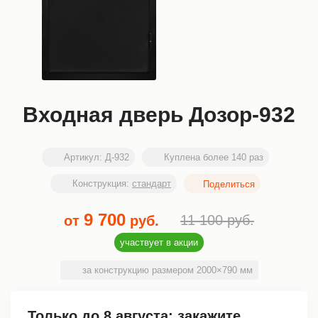
Входная дверь Дозор-932
Артикул:
Д-932
Куплена более 140 раз
Конструкция:
стандарт
9 700
11 100
руб.
от
руб.
участвует в акции
за конструкцию размером 2000×790 мм
Только до
8 августа
: закажите