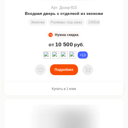
Арт. Дозор-815
Входная дверь с отделкой из экокожи
Экокожа
Размеры под заказ
2000х800 мм
Отделк
Нужна скидка
10 500
от
руб.
+13
Подробнее
В избранное
В корзину
Купить в 1 клик