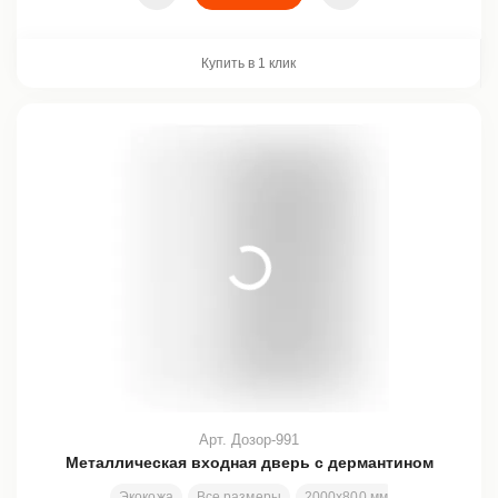
Купить в 1 клик
Арт. Дозор-991
Металлическая входная дверь с дермантином
Экокожа
Все размеры
2000х800 мм
Отделка в а