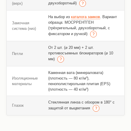
двухоборотный)
(верх)
На выбор из
каталога замков
. Вариант
образца: МОСРРЕНТГЕН
Замочная
(трёхригельный, двухоборотный, с
система (низ)
фиксатором и ручкой)
От 2 шт. (⌀ 20 мм) + 2 шт.
противосъемных блокираторов (⌀ 10
Петли
мм)
Каменная вата (минераловата)
Изоляционные
(плотность — 80 кг/м³),
материалы
пенополистирольная плитая (EPS)
(плотность — 40 кг/м³)
Стеклянная линза с обзором в 180° с
Глазок
защитой от выцветания