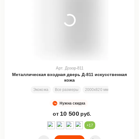
Арт. Дозор-811
Металлическая входная дверь Д-811 искусственная
кожа
Экокожа
Все размеры
2000х820 мм
Отделка в а
Нужна скидка
10 500
от
руб.
+17