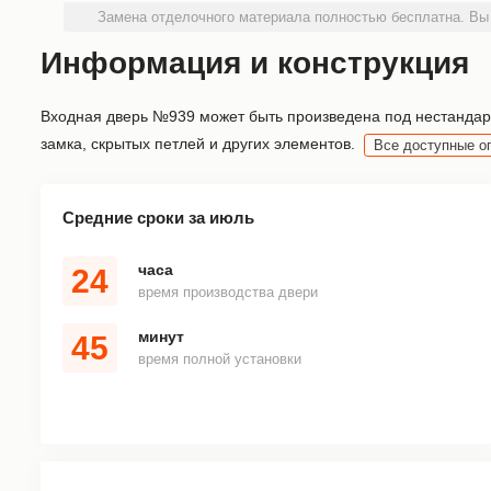
Замена отделочного материала полностью бесплатна. Вы
Информация и конструкция
Входная дверь №939 может быть произведена под нестандарт
замка, скрытых петлей и других элементов.
Все доступные о
Средние сроки за июль
часа
24
время производства двери
минут
45
время полной установки