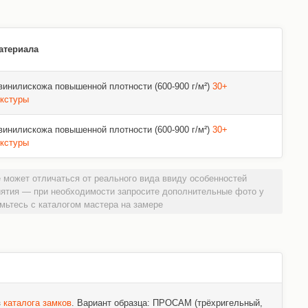
атериала
винилискожа повышенной плотности (600-900 г/м²)
30+
екстуры
винилискожа повышенной плотности (600-900 г/м²)
30+
екстуры
 может отличаться от реального вида ввиду особенностей
иятия — при необходимости запросите дополнительные фото у
мьтесь с каталогом мастера на замере
з
каталога замков
. Вариант образца: ПРОСАМ (трёхригельный,