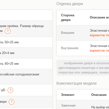
Отделка двери
Сторона
Описание м
двери
ерам проёма. Размер образца
Эластичная 
 мм
Внешняя
вариантов т
ль 50×25 мм
Эластичная 
Внутренняя
вариантов т
а 20×4 мм
изображение двери в каталоге
ль 40×25 мм
цветопередачи монитора и воспр
оператора или замерщика, ознако
оссийская холоднокатаная
Комплектация модели
0 дБ
Элемент
Описание
двери
Замочная
На выбор и