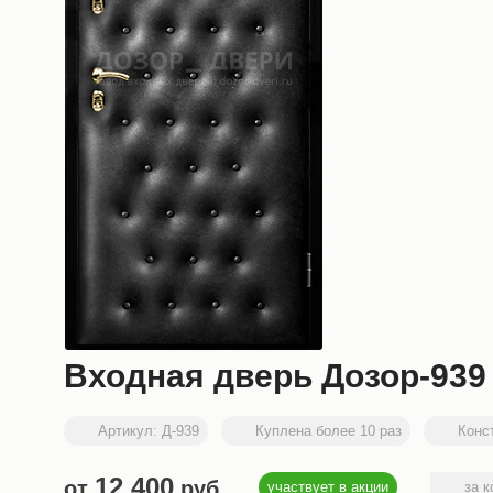
Входная дверь Дозор-939
Артикул:
Д-939
Куплена более 10 раз
Конс
12 400
от
руб.
участвует в акции
за к