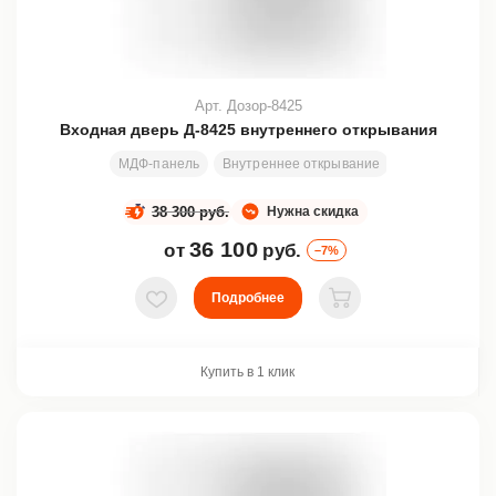
Арт. Дозор-8425
Входная дверь Д-8425 внутреннего открывания
МДФ-панель
Внутреннее открывание
Стекло
Ков
38 300 руб.
Нужна скидка
36 100
от
руб.
–7%
Подробнее
В избранное
В корзину
Купить в 1 клик