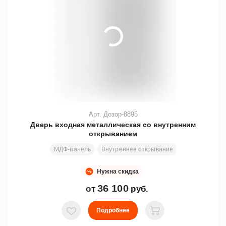
Арт. Дозор-8895
Дверь входная металлическая со внутренним
открыванием
МДФ-панель
Внутреннее открывание
Стекло
Ков
Нужна скидка
36 100
от
руб.
Подробнее
В избранное
В корзину