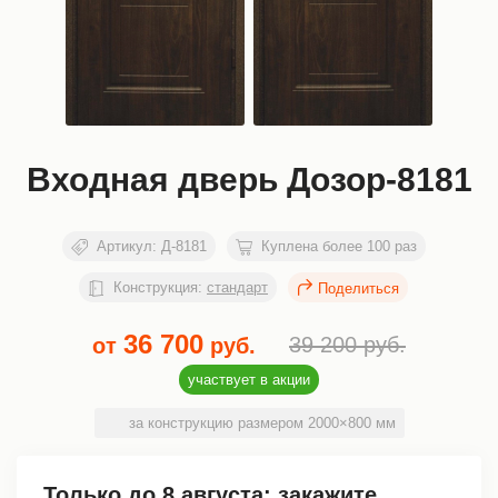
Входная дверь Дозор-8181
Артикул:
Д-8181
Куплена более 100 раз
Конструкция:
стандарт
36 700
39 200
руб.
от
руб.
участвует в акции
за конструкцию размером 2000×800 мм
Только до
8 августа
: закажите