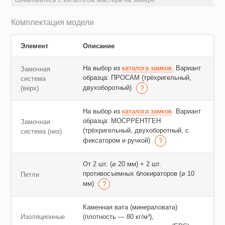
Комплектация модели
Элемент
Описание
На выбор из
каталога замков
. Вариант
Замочная
образца: ПРОСАМ (трёхригельный,
система
двухоборотный)
(верх)
На выбор из
каталога замков
. Вариант
образца: МОСРРЕНТГЕН
Замочная
(трёхригельный, двухоборотный, с
система (низ)
фиксатором и ручкой)
От 2 шт. (⌀ 20 мм) + 2 шт.
противосъемных блокираторов (⌀ 10
Петли
мм)
Каменная вата (минераловата)
Изоляционные
(плотность — 80 кг/м³),