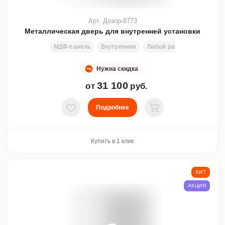
Арт. Дозор-8773
Металлическая дверь для внутренней установки
МДФ-панель
Внутренняя
Любой размер
2020х82
Нужна скидка
31 100
от
руб.
Подробнее
В избранное
В корзину
Купить в 1 клик
ХИТ
АКЦИЯ