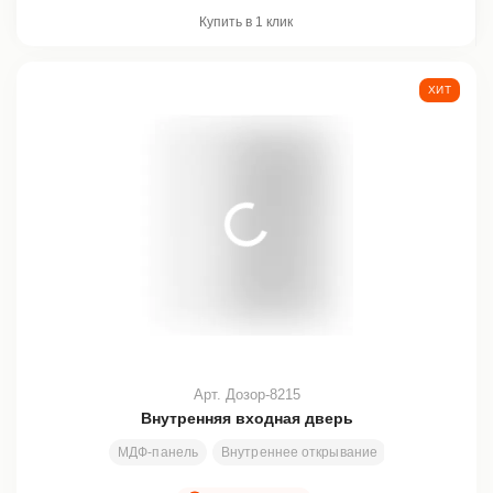
Купить в 1 клик
ХИТ
Арт. Дозор-8215
Внутренняя входная дверь
МДФ-панель
Внутреннее открывание
Узор
Все р