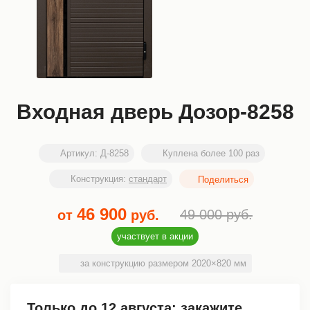
Входная дверь Дозор-8258
Артикул:
Д-8258
Куплена более 100 раз
Конструкция:
стандарт
46 900
49 000
руб.
от
руб.
участвует в акции
за конструкцию размером 2020×820 мм
Только до
12 августа
: закажите