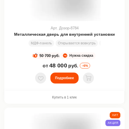
Арт. Дозор-8784
Металлическая дверь для внутренней установки
МДФ-панель
Открывается вовнутрь
Узор
Любой 
50 700 руб.
Нужна скидка
48 000
от
руб.
–6%
Подробнее
В избранное
В корзину
Купить в 1 клик
ХИТ
АКЦИЯ