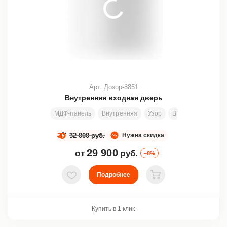
Арт. Дозор-8851
Внутренняя входная дверь
МДФ-панель
Внутренняя
Узор
Все размеры
2
32 000 руб.
Нужна скидка
29 900
от
руб.
–8%
Подробнее
В избранное
В корзину
Купить в 1 клик