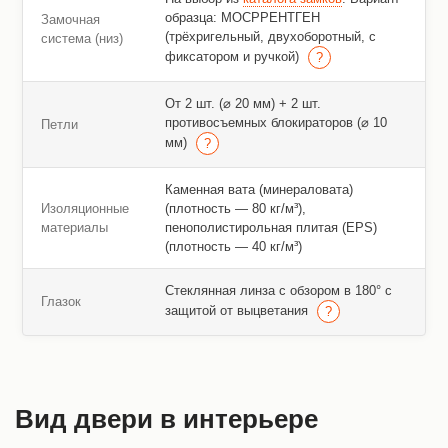
образца: МОСРРЕНТГЕН
Замочная
(трёхригельный, двухоборотный, с
система (низ)
фиксатором и ручкой)
От 2 шт. (⌀ 20 мм) + 2 шт.
противосъемных блокираторов (⌀ 10
Петли
мм)
Каменная вата (минераловата)
Изоляционные
(плотность — 80 кг/м³),
материалы
пенополистирольная плитая (EPS)
(плотность — 40 кг/м³)
Стеклянная линза с обзором в 180° с
Глазок
защитой от выцветания
Вид двери в интерьере