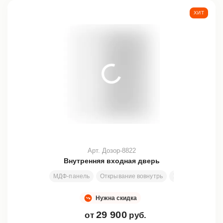
ХИТ
Арт. Дозор-8822
Внутренняя входная дверь
МДФ-панель
Открывание вовнутрь
Узор
Все раз
Нужна скидка
29 900
от
руб.