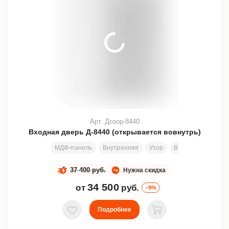
Арт. Дозор-8440
Входная дверь Д-8440 (открывается вовнутрь)
МДФ-панель
Внутренняя
Узор
Все размеры
2
37 400 руб.
Нужна скидка
34 500
от
руб.
–9%
Подробнее
В избранное
В корзину