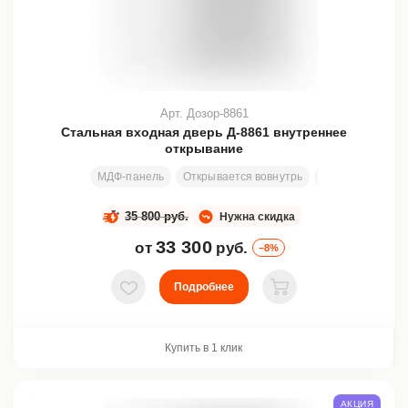
Арт. Дозор-8861
Стальная входная дверь Д-8861 внутреннее
открывание
МДФ-панель
Открывается вовнутрь
Узор
Размеры
35 800 руб.
Нужна скидка
33 300
от
руб.
–8%
Подробнее
В избранное
В корзину
Купить в 1 клик
АКЦИЯ