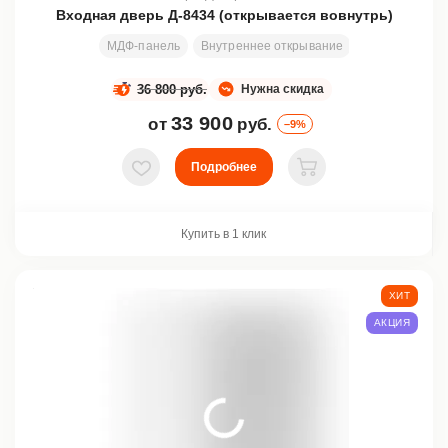
Входная дверь Д-8434 (открывается вовнутрь)
МДФ-панель
Внутреннее открывание
Узор
Все р
36 800 руб.
Нужна скидка
33 900
от
руб.
–9%
Подробнее
В избранное
В корзину
Купить в 1 клик
ХИТ
АКЦИЯ