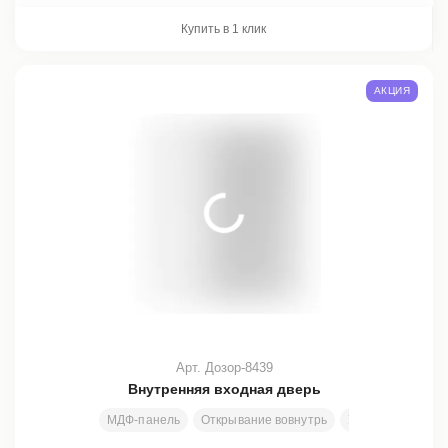
Купить в 1 клик
АКЦИЯ
Арт. Дозор-8439
Внутренняя входная дверь
МДФ-панель
Открывание вовнутрь
Узор
Все раз