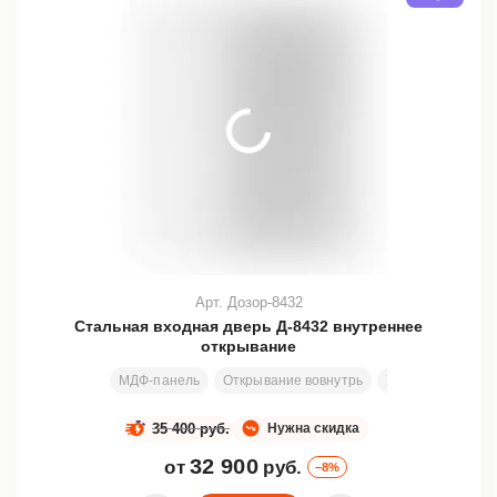
Арт. Дозор-8432
Стальная входная дверь Д-8432 внутреннее
открывание
МДФ-панель
Открывание вовнутрь
Узор
Размеры
35 400 руб.
Нужна скидка
32 900
от
руб.
–8%