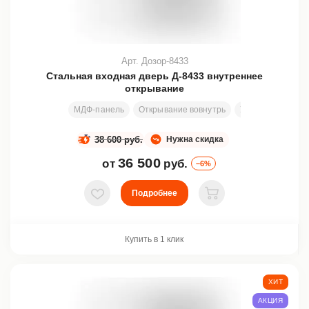
Арт. Дозор-8433
Стальная входная дверь Д-8433 внутреннее
открывание
МДФ-панель
Открывание вовнутрь
Узор
Размеры
38 600 руб.
Нужна скидка
36 500
от
руб.
–6%
Подробнее
В избранное
В корзину
Купить в 1 клик
ХИТ
АКЦИЯ