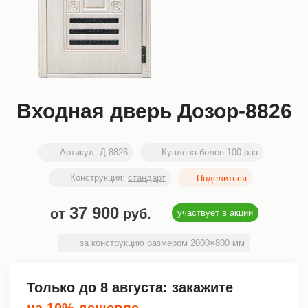
Входная дверь Дозор-8826
Артикул:
Д-8826
Куплена более 100 раз
Конструкция:
стандарт
37 900
от
руб.
участвует в акции
за конструкцию размером 2000×800 мм
Только до
8 августа
: закажите
на 10% дешевле