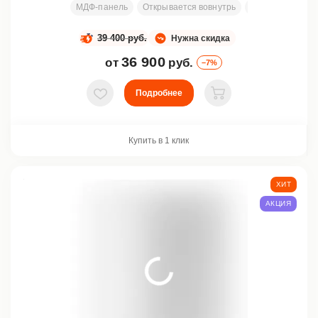
МДФ-панель
Открывается вовнутрь
Узор
Размеры
39 400 руб.
Нужна скидка
36 900
от
руб.
–7%
Подробнее
В избранное
В корзину
Купить в 1 клик
ХИТ
АКЦИЯ