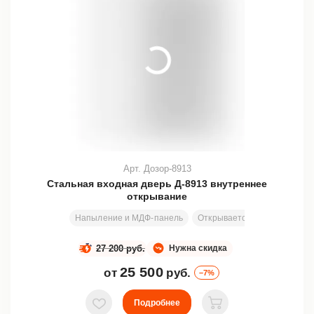
Арт. Дозор-8913
Стальная входная дверь Д-8913 внутреннее
открывание
Напыление и МДФ-панель
Открывается вовнутрь
Ра
27 200 руб.
Нужна скидка
25 500
от
руб.
–7%
Подробнее
В избранное
В корзину