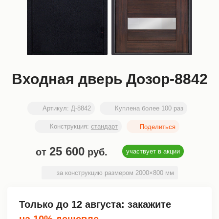
Входная дверь Дозор-8842
Артикул:
Д-8842
Куплена более 100 раз
Конструкция:
стандарт
25 600
от
руб.
участвует в акции
за конструкцию размером 2000×800 мм
Только до
12 августа
: закажите
на 10% дешевле