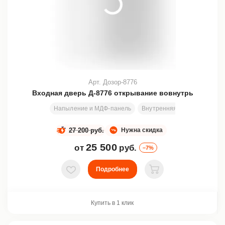
Арт. Дозор-8776
Входная дверь Д-8776 открывание вовнутрь
Напыление и МДФ-панель
Внутренняя
Размеры под
27 200 руб.
Нужна скидка
25 500
от
руб.
–7%
Подробнее
В избранное
В корзину
Купить в 1 клик