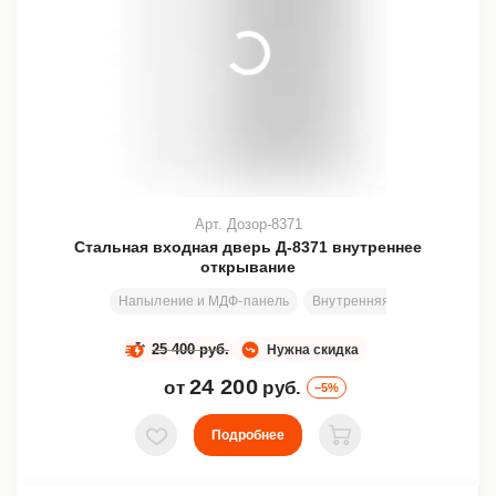
Арт. Дозор-8371
Стальная входная дверь Д-8371 внутреннее
открывание
Напыление и МДФ-панель
Внутренняя
Размеры под
25 400 руб.
Нужна скидка
24 200
от
руб.
–5%
Подробнее
В избранное
В корзину