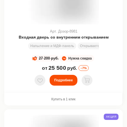
Арт. Дозор-8981
Входная дверь со внутренним открыванием
Напыление и МДФ-панель
Открывается вовнутрь
Уз
27 200 руб.
Нужна скидка
25 500
от
руб.
–7%
Подробнее
В избранное
В корзину
Купить в 1 клик
АКЦИЯ