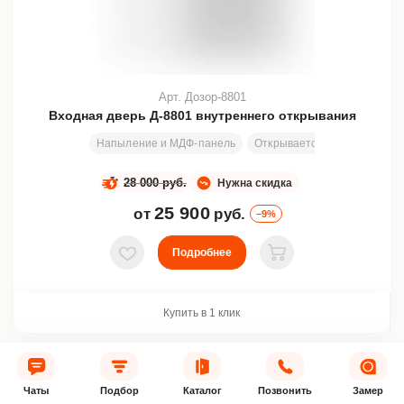
Арт. Дозор-8801
Входная дверь Д-8801 внутреннего открывания
Напыление и МДФ-панель
Открывается вовнутрь
Уз
28 000 руб.
Нужна скидка
25 900
от
руб.
–9%
Подробнее
В избранное
В корзину
Купить в 1 клик
АКЦИЯ
Чаты
Подбор
Каталог
Позвонить
Замер