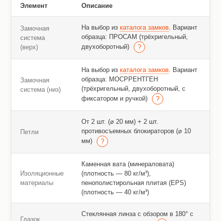
Элемент
Описание
На выбор из
каталога замков
. Вариант
Замочная
образца: ПРОСАМ (трёхригельный,
система
двухоборотный)
(верх)
На выбор из
каталога замков
. Вариант
образца: МОСРРЕНТГЕН
Замочная
(трёхригельный, двухоборотный, с
система (низ)
фиксатором и ручкой)
От 2 шт. (⌀ 20 мм) + 2 шт.
противосъемных блокираторов (⌀ 10
Петли
мм)
Каменная вата (минераловата)
Изоляционные
(плотность — 80 кг/м³),
материалы
пенополистирольная плитая (EPS)
(плотность — 40 кг/м³)
Стеклянная линза с обзором в 180° с
Глазок