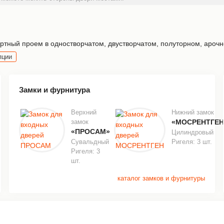
тный проем в одностворчатом, двустворчатом, полуторном, арочно
пции
Замки и фурнитура
Верхний
Нижний замок
замок
«МОСРЕНТГЕН
«ПРОСАМ»
Цилиндровый
Сувальдный
Ригеля: 3 шт.
Ригеля: 3
шт.
каталог замков и фурнитуры