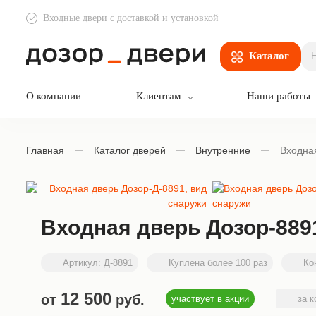
Входные двери с доставкой и установкой
Дозор Двери
Каталог
О компании
Клиентам
Наши работы
Главная
Каталог дверей
Внутренние
Входна
Входная дверь Дозор-889
Артикул:
Д-8891
Куплена более 100 раз
Кон
12 500
от
руб.
участвует в акции
за к