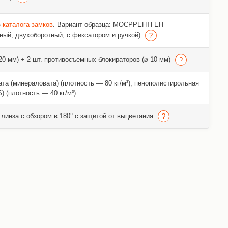
з
каталога замков
. Вариант образца: МОСРРЕНТГЕН
ный, двухоборотный, с фиксатором и ручкой)
 20 мм) + 2 шт. противосъемных блокираторов (⌀ 10 мм)
та (минераловата) (плотность — 80 кг/м³), пенополистирольная
) (плотность — 40 кг/м³)
линза с обзором в 180° с защитой от выцветания