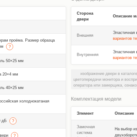
Сторона
Описание м
двери
Эластичная 
Внешняя
вариантов т
ерам проёма. Размер образца
 мм
Эластичная 
Внутренняя
вариантов т
ль 50×25 мм
изображение двери в каталоге
а 20×4 мм
цветопередачи монитора и воспр
оператора или замерщика, ознако
ль 40×25 мм
Комплектация модели
оссийская холоднокатаная
Элемент
Описание
0 дБ
Замочная
На выбор и
система
двухоборот
двери