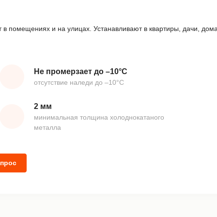
 в помещениях и на улицах. Устанавливают в квартиры, дачи, дом
Не промерзает до –10°С
отсутствие наледи до –10°С
2 мм
минимальная толщина холоднокатаного
металла
опрос