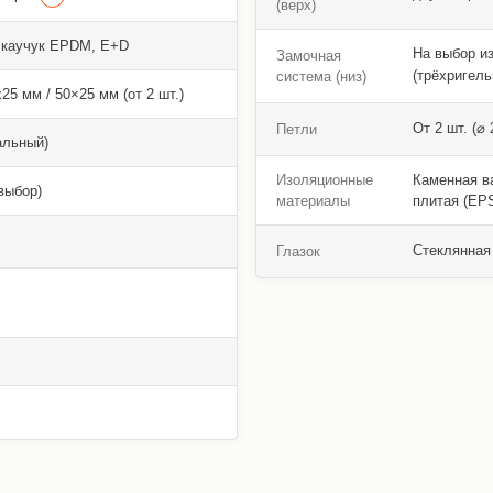
(верх)
 каучук EPDM, E+D
На выбор и
Замочная
(трёхригель
система (низ)
5 мм / 50×25 мм (от 2 шт.)
От 2 шт. (⌀
Петли
альный)
Изоляционные
Каменная ва
выбор)
материалы
плитая (EPS
Стеклянная 
Глазок