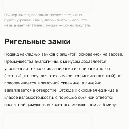
Пример накладного замка: представьте, что он
будет «украшать» вашу дверь изнутри, и если это
не вызывает негативных эмоций — можно покупать.
Ригельные замки
Подвид накладных замков с защитой, основанной на засове.
Преимущества аналогичны, к минусам добавляется
упрощённая технология запирания и отпирания: ключ
(который, к слову, для этих замков неприлично длинный) не
поворачивается в замочной скважине, а линейно
вдавливается в отверстие. Отсюда и скромная единица в
классе взломостойкости: с помощью обычной отвертки
неопытный домушник вскроет его меньше, чем за 5 минут.