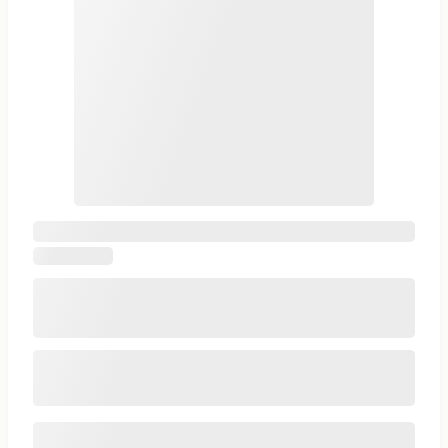
Входная дверь
Артикул: Д-90
Напыление и ламинат
Любой размер
2000х800 мм
2 контура
Универсальная
Старая цена:
15 200 руб.
-8%
14 000
от
руб.
Комплектация и цена