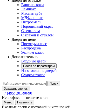
Двери по отделке
Винилискожа
Ламинат
Массив дуба
МДФ-панели
Нитроэмаль
Порошковый окрас
С зеркалом
С ковкой и стеклом
Двери по цене
Премиум-класс
Распродажа
Эконом-класс
Дополнительно
Входные двери
Поиск по параметрам
Изготовление дверей
Смарт-каталог
Поиск
Заказать звонок
+7 (495) 201-90-90
Не в офисе — пишите в чат
Меню
Позвонить
Входные двери с доставкой и установкой