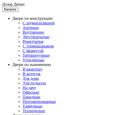
Дозор Двери
Каталог
Двери по конструкции
C шумоизоляцией
Арочные
Внутренние
Двустворчатые
Решетчатые
С терморазрывом
С фрамугой
Трёхконтурные
Утеплённые
Двери по назначению
В квартиру
В коттедж
Для дома
Для подъезда
На дачу
Офисные
Парадные
Противопожарные
Тамбурные
Технические