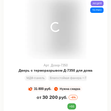
АКЦИЯ
ТЕРМО
Арт. Дозор-7350
Дверь с терморазрывом Д-7350 для дома
МДФ-панель
Влагостойкая фанера + ПСЭВ
Все раз
31 800 руб.
Нужна скидка
30 200
от
руб.
–6%
+66