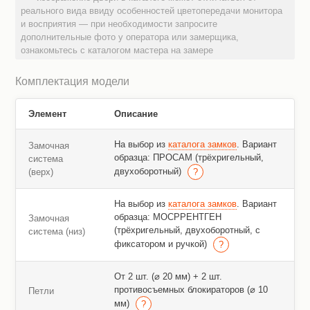
реального вида ввиду особенностей цветопередачи монитора
и восприятия — при необходимости запросите
дополнительные фото у оператора или замерщика,
ознакомьтесь с каталогом мастера на замере
Комплектация модели
Элемент
Описание
На выбор из
каталога замков
. Вариант
Замочная
образца: ПРОСАМ (трёхригельный,
система
двухоборотный)
(верх)
На выбор из
каталога замков
. Вариант
образца: МОСРРЕНТГЕН
Замочная
(трёхригельный, двухоборотный, с
система (низ)
фиксатором и ручкой)
От 2 шт. (⌀ 20 мм) + 2 шт.
противосъемных блокираторов (⌀ 10
Петли
мм)