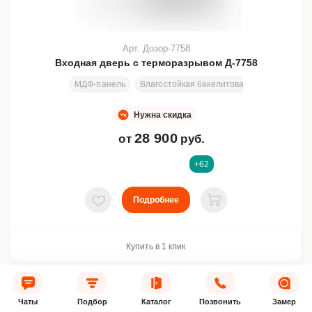
Арт. Дозор-7758
Входная дверь с терморазрывом Д-7758
МДФ-панель
Влагостойкая бакелитовая фанера + всп
Нужна скидка
28 900
от
руб.
+62
Подробнее
В избранное
В корзину
Купить в 1 клик
ХИТ
Чаты
Подбор
Каталог
Позвонить
Замер
АКЦИЯ