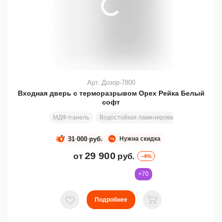
Арт. Дозор-7800
Входная дверь с терморазрывом Орех Рейка Белый
софт
МДФ-панель
Водостойкая ламинированная плита + п
31 000 руб.
Нужна скидка
29 900
от
руб.
–4%
+70
Подробнее
В избранное
В корзину