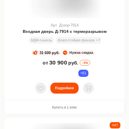
Арт. Дозор-7914
Входная дверь Д-7914 с терморазрывом
МДФ-панель
Влагостойкая фанера + ПСЭВ
Размеры
31 600 руб.
Нужна скидка
30 900
от
руб.
–3%
+61
Подробнее
В избранное
В корзину
Купить в 1 клик
ХИТ