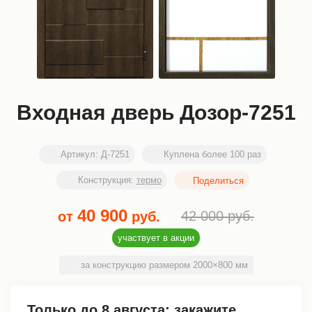
Входная дверь Дозор-7251
Артикул:
Д-7251
Куплена более 100 раз
Конструкция:
термо
40 900
42 000
руб.
от
руб.
участвует в акции
за конструкцию размером 2000×800 мм
Только до
8 августа
: закажите