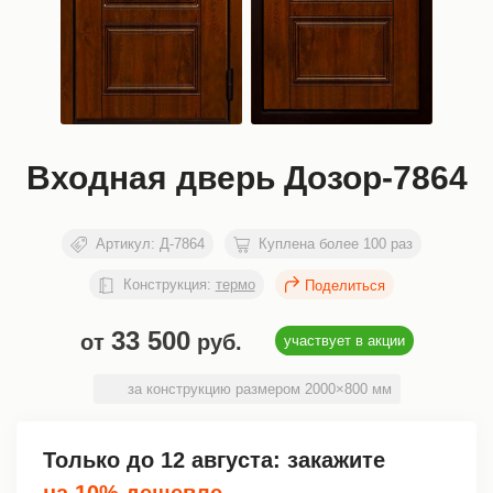
Входная дверь Дозор-7864
Артикул:
Д-7864
Куплена более 100 раз
Конструкция:
термо
33 500
от
руб.
участвует в акции
за конструкцию размером 2000×800 мм
Только до
12 августа
: закажите
на 10% дешевле