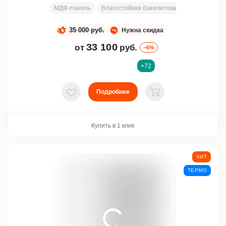
МДФ-панель
Влагостойкая бакелитовая фанера + всп
35 000 руб.
Нужна скидка
33 100
от
руб.
–6%
+72
Подробнее
В избранное
В корзину
Купить в 1 клик
ХИТ
ТЕРМО