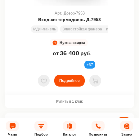
Арт. Дозор-7953
Входная термодверь Д-7953
МДФ-панель
Влагостойкая фанера + изолон (ППЭ НР)
Нужна скидка
36 400
от
руб.
+67
Подробнее
В избранное
В корзину
Купить в 1 клик
ХИТ
ТЕРМО
Чаты
Подбор
Каталог
Позвонить
Замер