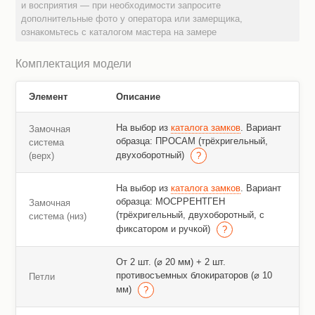
и восприятия — при необходимости запросите
дополнительные фото у оператора или замерщика,
ознакомьтесь с каталогом мастера на замере
Комплектация модели
Элемент
Описание
На выбор из
каталога замков
. Вариант
Замочная
образца: ПРОСАМ (трёхригельный,
система
двухоборотный)
(верх)
На выбор из
каталога замков
. Вариант
образца: МОСРРЕНТГЕН
Замочная
(трёхригельный, двухоборотный, с
система (низ)
фиксатором и ручкой)
От 2 шт. (⌀ 20 мм) + 2 шт.
противосъемных блокираторов (⌀ 10
Петли
мм)