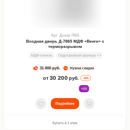
Арт. Дозор-7865
Входная дверь Д-7865 МДФ «Венге» с
терморазрывом
МДФ-панель
Гидрофобная фанера + пенополиэтилен 
31 800 руб.
Нужна скидка
30 200
от
руб.
–6%
+68
Подробнее
В избранное
В корзину
Купить в 1 клик