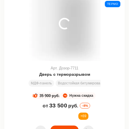
ТЕРМО
Арт. Дозор-7711
Дверь с терморазрывом
МДФ-панель
Водостойкая битумированная плита + пе
35 900 руб.
Нужна скидка
33 500
от
руб.
–8%
+69