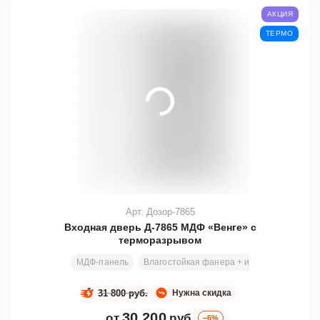
АКЦИЯ
ТЕРМО
Арт. Дозор-7865
Входная дверь Д-7865 МДФ «Венге» с
терморазрывом
МДФ-панель
Влагостойкая фанера + изолон (ППЭ НР)
31 800 руб.
Нужна скидка
30 200
от
руб.
–6%