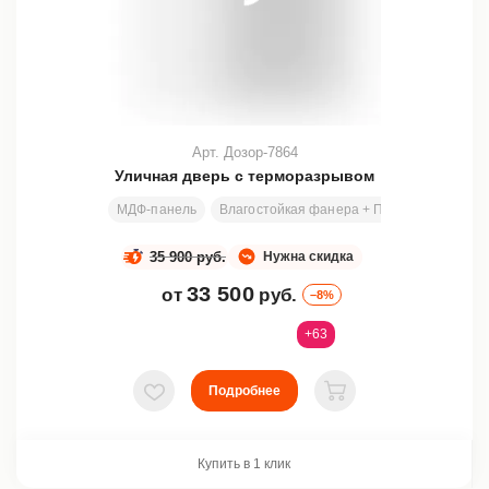
Арт. Дозор-7864
Уличная дверь с терморазрывом
МДФ-панель
Влагостойкая фанера + ПСЭВ
Любой р
35 900 руб.
Нужна скидка
33 500
от
руб.
–8%
+63
Подробнее
В избранное
В корзину
Купить в 1 клик