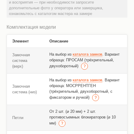
и восприятия — при необходимости запросите
дополнительные фото у оператора или замерщика,
ознакомьтесь с каталогом мастера на замере
Комплектация модели
Элемент
Описание
На выбор из
каталога замков
. Вариант
Замочная
образца: ПРОСАМ (трёхригельный,
система
двухоборотный)
(верх)
На выбор из
каталога замков
. Вариант
образца: МОСРРЕНТГЕН
Замочная
(трёхригельный, двухоборотный, с
система (низ)
фиксатором и ручкой)
От 2 шт. (⌀ 20 мм) + 2 шт.
противосъемных блокираторов (⌀ 10
Петли
мм)