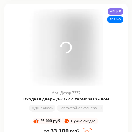
АКЦИЯ
ТЕРМО
Арт. Дозор-7777
Входная дверь Д-7777 с терморазрывом
МДФ-панель
Влагостойкая фанера + ПСЭВ
Размеры
35 000 руб.
Нужна скидка
33 100
от
руб.
–6%