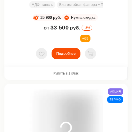
МДФ-панель
Влагостойкая фанера + ПСЭВ
Любой р
35 900 руб.
Нужна скидка
33 500
от
руб.
–8%
+69
Подробнее
В избранное
В корзину
Купить в 1 клик
АКЦИЯ
ТЕРМО