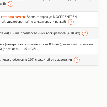
ный)
з
каталога замков
. Вариант образца: МОСРРЕНТГЕН
ный, двухоборотный, с фиксатором и ручкой)
 20 мм) + 2 шт. противосъемных блокираторов (⌀ 10 мм)
та (минераловата) (плотность — 80 кг/м³), пенополистирольная
) (плотность — 40 кг/м³)
линза с обзором в 180° с защитой от выцветания