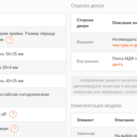
Отделка двери
Сторона
Описание м
двери
ерам проёма. Размер образца
Антивандаль
 мм
Внешняя
текстуры и ц
ль 50×25 мм
Плита МДФ пл
Внутренняя
цвета
а 20×4 мм
изображение двери в каталоге
ль 40×25 мм
цветопередачи монитора и воспр
оператора или замерщика, ознако
оссийская холоднокатаная
Комплектация модели
0 дБ
Элемент
Описание
двери
Замочная
На выбор и