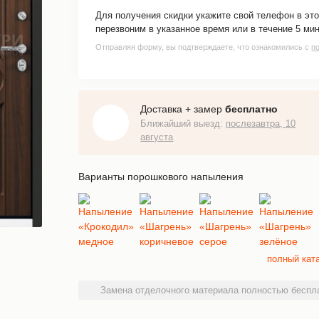
Для получения скидки укажите свой телефон в э
перезвоним в указанное время или в течение 5 ми
Отправляя форму, вы подтверждаете, что ознакомились с
п
Доставка + замер
бесплатно
Ближайший выезд:
послезавтра, 10
августа
Варианты порошкового напыления
полный кат
Замена отделочного материала полностью беспла