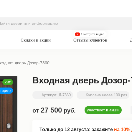
Смотрите видео
Скидки и акции
Отзывы клиентов
ходная дверь Дозор-7360
Входная дверь Дозор-
Артикул:
Д-7360
Куплена более 100 раз
27 500
от
руб.
участвует в акции
Только до
12 августа
: закажите
на 10%