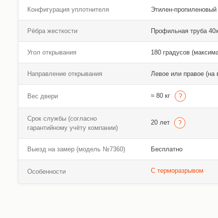
Конфигурация уплотнителя
Этилен-пропиленовый
Рёбра жесткости
Профильная труба 40х2
Угол открывания
180 градусов (максим
Направление открывания
Левое или правое (на 
≈ 80 кг
Вес двери
Срок службы (согласно
20 лет
гарантийному учёту компании)
Выезд на замер (модель №7360)
Бесплатно
С терморазрывом
Особенности