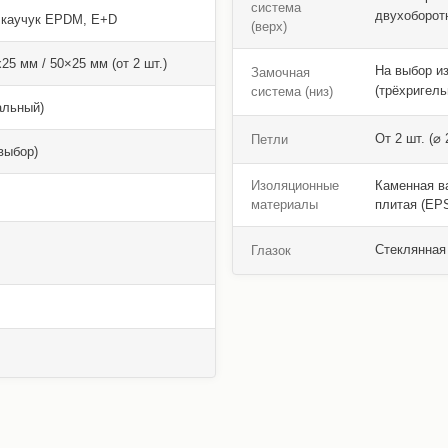
система
двухоборот
 каучук EPDM, E+D
(верх)
5 мм / 50×25 мм (от 2 шт.)
На выбор и
Замочная
(трёхригель
система (низ)
альный)
От 2 шт. (⌀
Петли
выбор)
Изоляционные
Каменная ва
материалы
плитая (EPS
Стеклянная 
Глазок