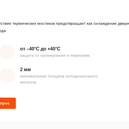
тствие термических мостиков предотвращает как охлаждение двери
ода.
от –40°С до +40°С
защита от промерзания и перегрева
2 мм
минимальная толщина холоднокатаного
металла
опрос