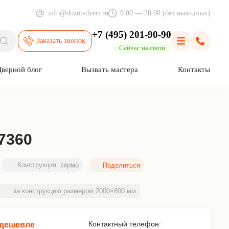
info@dozor-dveri.ru
9:00 — 20:00 (без выходных)
+7 (495) 201-90-90
Заказать звонок
Поиск
Меню
Позвони
Сейчас на связи
Дверной блог
Вызвать мастера
Контакты
7360
Конструкция:
термо
за конструкцию размером 2000×800 мм
Контактный телефон:
 дешевле