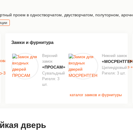
тный проем в одностворчатом, двустворчатом, полуторном, арочно
пции
Замки и фурнитура
Верхний
Нижний замок
замок
«МОСРЕНТГЕН
«ПРОСАМ»
Цилиндровый
Сувальдный
Ригеля: 3 шт.
Ригеля: 3
шт.
каталог замков и фурнитуры
йкая дверь