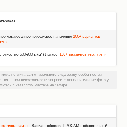
атериала
ное лакированное порошковое напыление
100+ вариантов
вета
отностью 500-900 кг/м³ (1 класс)
100+ вариантов текстуры и
 может отличаться от реального вида ввиду особенностей
иятия — при необходимости запросите дополнительные фото у
мьтесь с каталогом мастера на замере
з
каталога замков
. Вариант образца: ПРОСАМ (трёхригельный,