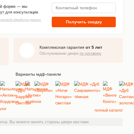
той форме — мы
нут для консультации.
олитикой обработки данных
Получить скидку
Комплексная гарантия
от 5 лет
Обслуживание двери
по договору
Варианты мдф-панели
алог
полный каталог
тна. Вы можете менять стороны двери местами.