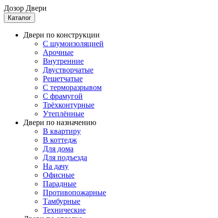
Дозор Двери
Каталог
Двери по конструкции
C шумоизоляцией
Арочные
Внутренние
Двустворчатые
Решетчатые
С терморазрывом
С фрамугой
Трёхконтурные
Утеплённые
Двери по назначению
В квартиру
В коттедж
Для дома
Для подъезда
На дачу
Офисные
Парадные
Противопожарные
Тамбурные
Технические