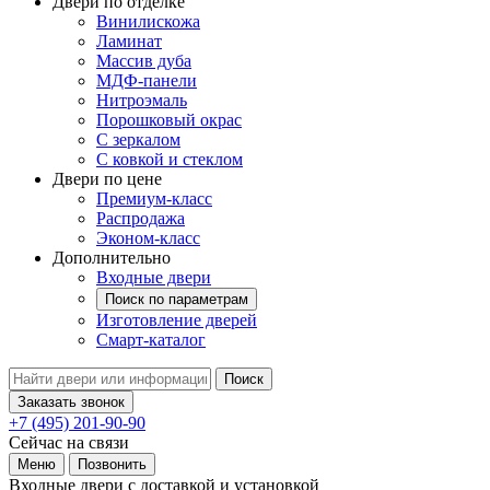
Двери по отделке
Винилискожа
Ламинат
Массив дуба
МДФ-панели
Нитроэмаль
Порошковый окрас
С зеркалом
С ковкой и стеклом
Двери по цене
Премиум-класс
Распродажа
Эконом-класс
Дополнительно
Входные двери
Поиск по параметрам
Изготовление дверей
Смарт-каталог
Поиск
Заказать звонок
+7 (495) 201-90-90
Сейчас на связи
Меню
Позвонить
Входные двери с доставкой и установкой