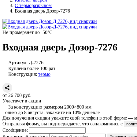
С терморазрывом
Входная дверь Дозор-7276
Не промерзнет до -50°С
Входная дверь Дозор-7276
Артикул:
Д-7276
Куплена более 100 раз
Конструкция:
термо
от
26 700
руб.
Участвует в акции
За конструкцию размером 2000×800 мм
Только до
8 августа
: закажите
на 10% дешевле
Для получения скидки укажите свой телефон в этой форме — мы
Отправляя форму, вы подтверждаете, что ознакомились с
полит
Сообщение:
Контактный телефон:
Получить скид