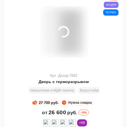
АКЦИЯ
ТЕРМО
Арт. Дозор-7842
Дверь с терморазрывом
Напыление и МДФ-панель
Водостойкая битумированна
27 700 руб.
Нужна скидка
26 600
от
руб.
–5%
+68