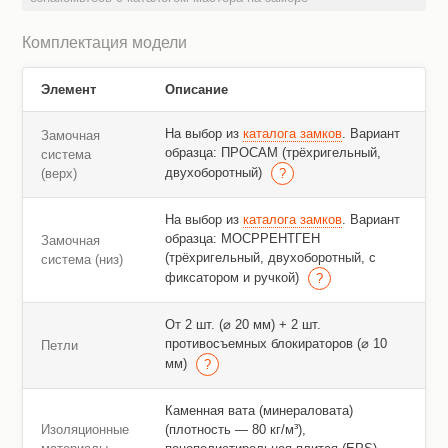
Комплектация модели
Элемент
Описание
На выбор из
каталога замков
. Вариант
Замочная
образца: ПРОСАМ (трёхригельный,
система
двухоборотный)
(верх)
На выбор из
каталога замков
. Вариант
образца: МОСРРЕНТГЕН
Замочная
(трёхригельный, двухоборотный, с
система (низ)
фиксатором и ручкой)
От 2 шт. (⌀ 20 мм) + 2 шт.
противосъемных блокираторов (⌀ 10
Петли
мм)
Каменная вата (минераловата)
Изоляционные
(плотность — 80 кг/м³),