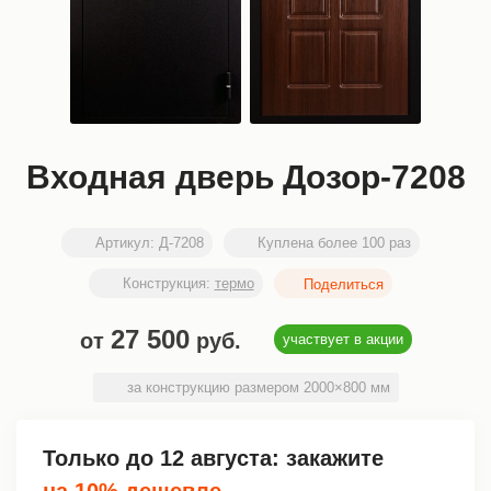
Входная дверь Дозор-7208
Артикул:
Д-7208
Куплена более 100 раз
Конструкция:
термо
27 500
от
руб.
участвует в акции
за конструкцию размером 2000×800 мм
Только до
12 августа
: закажите
на 10% дешевле