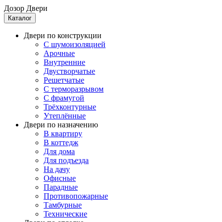
Дозор Двери
Каталог
Двери по конструкции
C шумоизоляцией
Арочные
Внутренние
Двустворчатые
Решетчатые
С терморазрывом
С фрамугой
Трёхконтурные
Утеплённые
Двери по назначению
В квартиру
В коттедж
Для дома
Для подъезда
На дачу
Офисные
Парадные
Противопожарные
Тамбурные
Технические