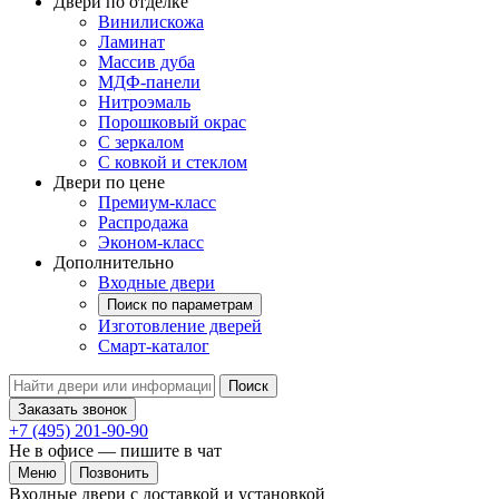
Двери по отделке
Винилискожа
Ламинат
Массив дуба
МДФ-панели
Нитроэмаль
Порошковый окрас
С зеркалом
С ковкой и стеклом
Двери по цене
Премиум-класс
Распродажа
Эконом-класс
Дополнительно
Входные двери
Поиск по параметрам
Изготовление дверей
Смарт-каталог
Поиск
Заказать звонок
+7 (495) 201-90-90
Не в офисе — пишите в чат
Меню
Позвонить
Входные двери с доставкой и установкой