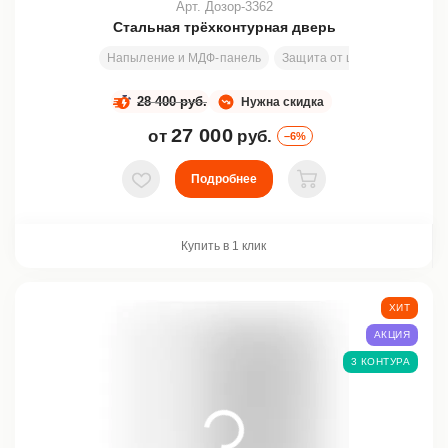
Арт. Дозор-3362
Стальная трёхконтурная дверь
Напыление и МДФ-панель
Защита от шума и холода
28 400 руб.
Нужна скидка
27 000
от
руб.
–6%
Подробнее
В избранное
В корзину
Купить в 1 клик
ХИТ
АКЦИЯ
3 КОНТУРА