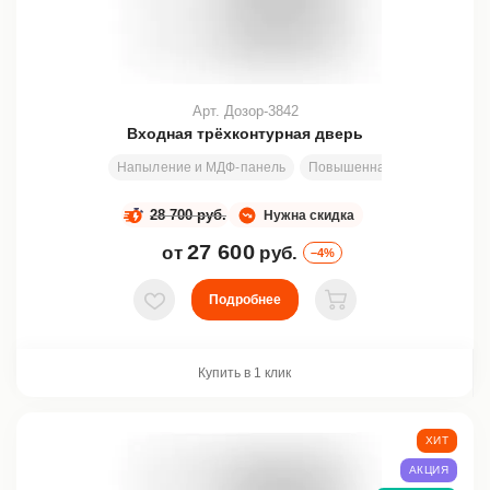
Арт. Дозор-3842
Входная трёхконтурная дверь
Напыление и МДФ-панель
Повышенная изоляция
Л
28 700 руб.
Нужна скидка
27 600
от
руб.
–4%
Подробнее
В избранное
В корзину
Купить в 1 клик
ХИТ
АКЦИЯ