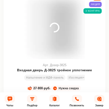
АКЦИЯ
3 КОНТУРА
Арт. Дозор-3825
Входная дверь Д-3825 тройное уплотнение
Напыление и МДФ-панель
Изоляция+
Любой разме
27 800 руб.
Нужна скидка
26 700
от
руб.
–5%
Чаты
Подбор
Каталог
Позвонить
Замер
Подробнее