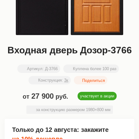
Входная дверь Дозор-3766
Артикул:
Д-3766
Куплена более 100 раз
Конструкция:
3к
27 900
от
руб.
участвует в акции
за конструкцию размером 1980×800 мм
Только до
12 августа
: закажите
на 10% дешевле