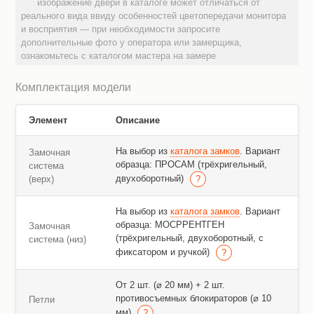
изображение двери в каталоге может отличаться от
реального вида ввиду особенностей цветопередачи монитора
и восприятия — при необходимости запросите
дополнительные фото у оператора или замерщика,
ознакомьтесь с каталогом мастера на замере
Комплектация модели
Элемент
Описание
На выбор из
каталога замков
. Вариант
Замочная
образца: ПРОСАМ (трёхригельный,
система
двухоборотный)
(верх)
На выбор из
каталога замков
. Вариант
образца: МОСРРЕНТГЕН
Замочная
(трёхригельный, двухоборотный, с
система (низ)
фиксатором и ручкой)
От 2 шт. (⌀ 20 мм) + 2 шт.
противосъемных блокираторов (⌀ 10
Петли
мм)