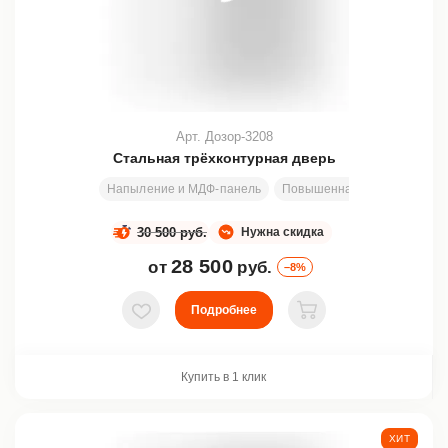
Арт. Дозор-3208
Стальная трёхконтурная дверь
Напыление и МДФ-панель
Повышенная изоляция
Р
30 500 руб.
Нужна скидка
28 500
от
руб.
–8%
Подробнее
В избранное
В корзину
Купить в 1 клик
ХИТ