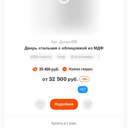
Арт. Дозор-439
Дверь стальная с облицовкой из МДФ
МДФ-панель
Узор
Все размеры
200х80 см
Зам
35 400 руб.
Нужна скидка
32 500
от
руб.
–9%
+67
Подробнее
В избранное
В корзину
Купить в 1 клик