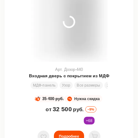
Арт. Дозор-440
Входная дверь с покрытием из МДФ
МДФ-панель
Узор
Все размеры
200х80 см
Зам
35 400 руб.
Нужна скидка
32 500
от
руб.
–9%
+68
Подробнее