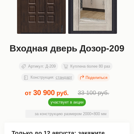
Входная дверь Дозор-209
Артикул:
Д-209
Куплена более 80 раз
Конструкция:
стандарт
30 900
33 100
руб.
от
руб.
участвует в акции
за конструкцию размером 2000×800 мм
Только до
12 августа
: закажите