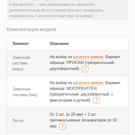
и восприятия — при необходимости запросите
дополнительные фото у оператора или замерщика,
ознакомьтесь с каталогом мастера на замере
Комплектация модели
Элемент
Описание
На выбор из
каталога замков
. Вариант
Замочная
образца: ПРОСАМ (трёхригельный,
система
двухоборотный)
(верх)
На выбор из
каталога замков
. Вариант
образца: МОСРРЕНТГЕН
Замочная
(трёхригельный, двухоборотный, с
система (низ)
фиксатором и ручкой)
От 2 шт. (⌀ 20 мм) + 2 шт.
противосъемных блокираторов (⌀ 10
Петли
мм)