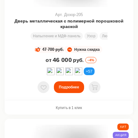
Арт. Дозор-205
Дверь металлическая с полимерной порошковой
краской
Напыление и МДФ-панель
Узор
Любой размер
2
47 700 руб.
Нужна скидка
46 000
от
руб.
–4%
+57
Подробнее
В избранное
В корзину
Купить в 1 клик
ХИТ
АКЦИЯ