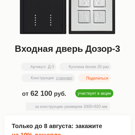
Входная дверь Дозор-3
Артикул:
Д-3
Куплена более 20 раз
Конструкция:
стандарт
62 100
от
руб.
участвует в акции
за конструкцию размером 2000×820 мм
Только до
8 августа
: закажите
на 10% дешевле