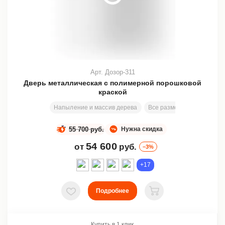
Арт. Дозор-311
Дверь металлическая с полимерной порошковой
краской
Напыление и массив дерева
Все размеры
206х81 с
55 700 руб.
Нужна скидка
54 600
от
руб.
–3%
+17
Подробнее
В избранное
В корзину
Купить в 1 клик