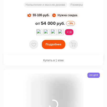
Напыление и массив дерева
Размеры под заказ
200
55 100 руб.
Нужна скидка
54 000
от
руб.
–3%
+19
Подробнее
В избранное
В корзину
Купить в 1 клик
АКЦИЯ