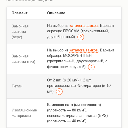
Элемент
Описание
На выбор из
каталога замков
. Вариант
Замочная
образца: ПРОСАМ (трёхригельный,
система
двухоборотный)
(верх)
На выбор из
каталога замков
. Вариант
образца: МОСРРЕНТГЕН
Замочная
(трёхригельный, двухоборотный, с
система (низ)
фиксатором и ручкой)
От 2 шт. (⌀ 20 мм) + 2 шт.
противосъемных блокираторов (⌀ 10
Петли
мм)
Каменная вата (минераловата)
Изоляционные
(плотность — 80 кг/м³),
материалы
пенополистирольная плитая (EPS)
(плотность — 40 кг/м³)