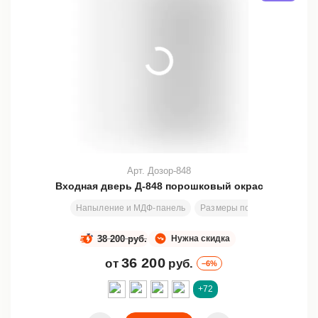
Арт. Дозор-848
Входная дверь Д-848 порошковый окрас
Напыление и МДФ-панель
Размеры под заказ
204х8
38 200 руб.
Нужна скидка
36 200
от
руб.
–6%
+72