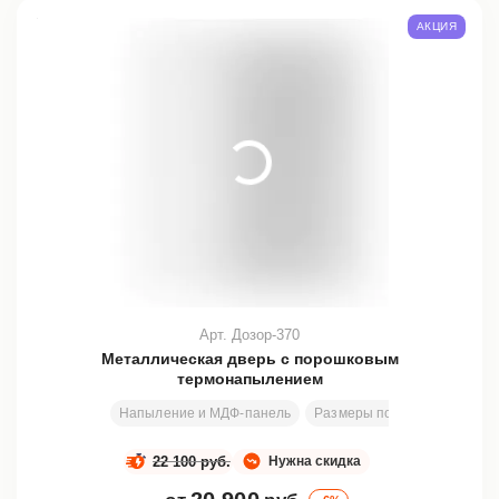
АКЦИЯ
Арт. Дозор-370
Металлическая дверь с порошковым
термонапылением
Напыление и МДФ-панель
Размеры под заказ
200х8
22 100 руб.
Нужна скидка