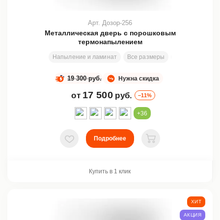
Арт. Дозор-256
Металлическая дверь с порошковым
термонапылением
Напыление и ламинат
Все размеры
200х80 см
З
19 300 руб.
Нужна скидка
17 500
от
руб.
–11%
+36
Подробнее
В избранное
В корзину
Купить в 1 клик
ХИТ
АКЦИЯ