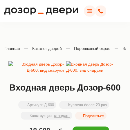
Дозор Двери
Меню
Позвонить
Главная
Каталог дверей
Порошковый окрас
Вхо
Входная дверь Дозор-600
Артикул:
Д-600
Куплена более 20 раз
Конструкция:
стандарт