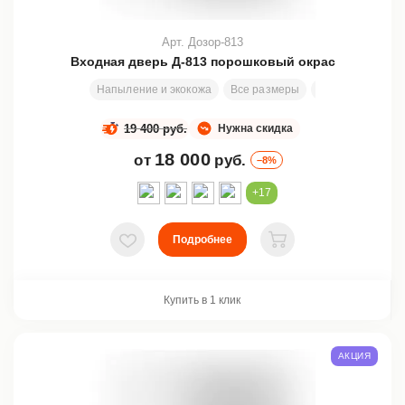
Арт. Дозор-813
Входная дверь Д-813 порошковый окрас
Напыление и экокожа
Все размеры
200х81 см
За
19 400 руб.
Нужна скидка
18 000
от
руб.
–8%
+17
Подробнее
В избранное
В корзину
Купить в 1 клик
АКЦИЯ