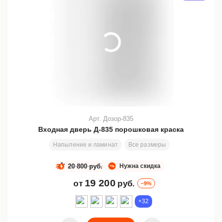
Арт. Дозор-835
Входная дверь Д-835 порошковая краска
Напыление и ламинат
Все размеры
198х82 см
З
20 800 руб.
Нужна скидка
19 200
от
руб.
–9%
+32