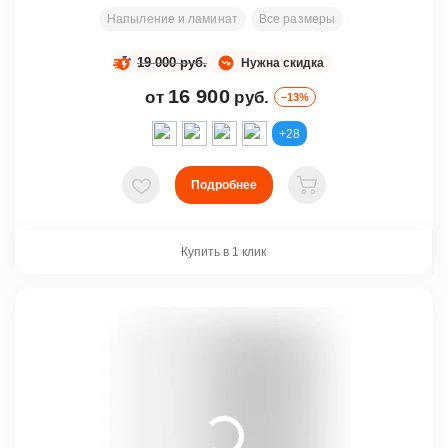
Напыление и ламинат
Все размеры
200х81 см
З
19 000 руб.
Нужна скидка
16 900
от
руб.
–13%
+28
Подробнее
В избранное
В корзину
Купить в 1 клик