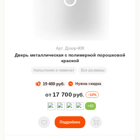
Арт. Дозор-908
Дверь металлическая с полимерной порошковой
краской
Напыление и ламинат
Все размеры
200х80 см
З
19 400 руб.
Нужна скидка
17 700
от
руб.
–10%
+46
Подробнее
В избранное
В корзину