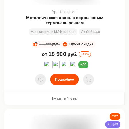
Арт. Дозор-702
Металлическая дверь с порошковым
термонапылением
Напыление и МДФ-панель
Любой размер
199х79 см
22 000 руб.
Нужна скидка
18 900
от
руб.
–17%
+56
Подробнее
В избранное
В корзину
Купить в 1 клик
ХИТ
АКЦИЯ