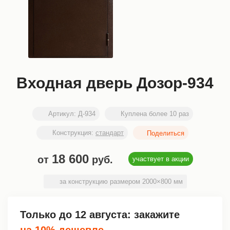
Входная дверь Дозор-934
Артикул:
Д-934
Куплена более 10 раз
Конструкция:
стандарт
18 600
от
руб.
участвует в акции
за конструкцию размером 2000×800 мм
Только до
12 августа
: закажите
на 10% дешевле