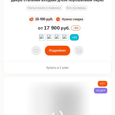
Дверь стальная входная Д-836 порошковый окрас
Напыление и ламинат
Все размеры
2000х800 мм
18 400 руб.
Нужна скидка
17 900
от
руб.
–3%
+45
Подробнее
В избранное
В корзину
Купить в 1 клик
ХИТ
АКЦИЯ