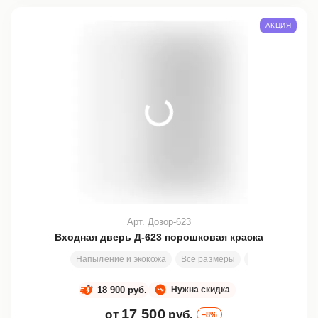
АКЦИЯ
Арт. Дозор-623
Входная дверь Д-623 порошковая краска
Напыление и экокожа
Все размеры
200х80 см
За
18 900 руб.
Нужна скидка
17 500
от
руб.
–8%