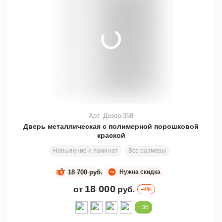
Арт. Дозор-358
Дверь металлическая с полимерной порошковой
краской
Напыление и ламинат
Все размеры
200х80 см
З
18 700 руб.
Нужна скидка
18 000
от
руб.
–4%
+36