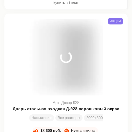
Купить в 1 клик
АКЦИЯ
Арт. Дозор-928
Дверь стальная входная Д-928 порошковый окрас
Напыление
Все размеры
2000х800 мм
Отделка в
18 600 руб.
Нужна скидка