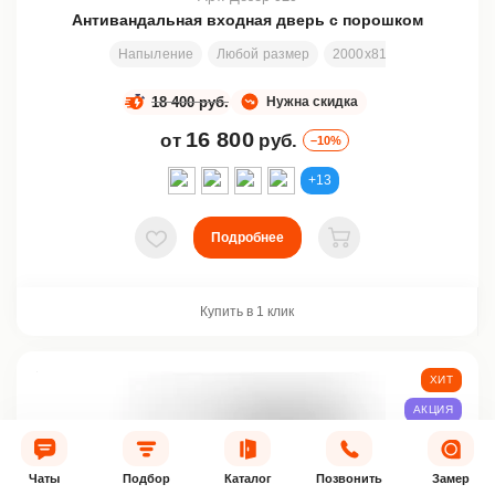
Антивандальная входная дверь с порошком
Напыление
Любой размер
2000х810 мм
Отделка
18 400 руб.
Нужна скидка
16 800
от
руб.
–10%
+13
Подробнее
В избранное
В корзину
Купить в 1 клик
ХИТ
АКЦИЯ
Чаты
Подбор
Каталог
Позвонить
Замер