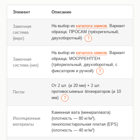
Элемент
Описание
На выбор из
каталога замков
. Вариант
Замочная
образца: ПРОСАМ (трёхригельный,
система
двухоборотный)
(верх)
На выбор из
каталога замков
. Вариант
образца: МОСРРЕНТГЕН
Замочная
(трёхригельный, двухоборотный, с
система (низ)
фиксатором и ручкой)
От 2 шт. (⌀ 20 мм) + 2 шт.
противосъемных блокираторов (⌀ 10
Петли
мм)
Каменная вата (минераловата)
Изоляционные
(плотность — 80 кг/м³),
материалы
пенополистирольная плитая (EPS)
(плотность — 40 кг/м³)