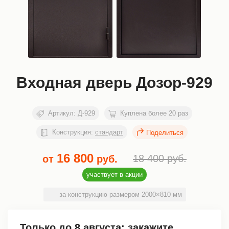
Входная дверь Дозор-929
Артикул:
Д-929
Куплена более 20 раз
Конструкция:
стандарт
16 800
18 400
руб.
от
руб.
участвует в акции
за конструкцию размером 2000×810 мм
Только до
8 августа
: закажите