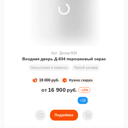
Арт. Дозор-834
Входная дверь Д-834 порошковый окрас
Напыление и ламинат
Любой размер
200х81 см
19 000 руб.
Нужна скидка
16 900
от
руб.
–13%
+28
Подробнее
В избранное
В корзину