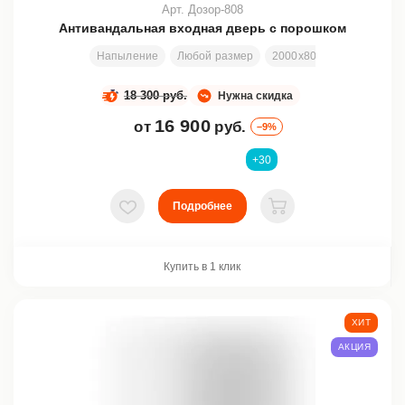
Арт. Дозор-808
Антивандальная входная дверь с порошком
Напыление
Любой размер
2000х800 мм
Отделка
18 300 руб.
Нужна скидка
16 900
от
руб.
–9%
+30
Подробнее
В избранное
В корзину
Купить в 1 клик
ХИТ
АКЦИЯ