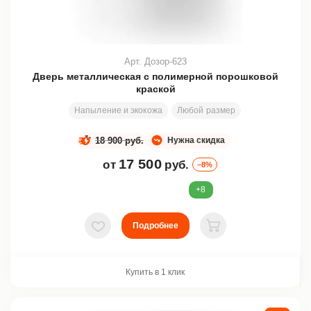
Арт. Дозор-623
Дверь металлическая с полимерной порошковой
краской
Напыление и экокожа
Любой размер
200х80 см
З
18 900 руб.
Нужна скидка
17 500
от
руб.
–8%
+8
Подробнее
В избранное
В корзину
Купить в 1 клик