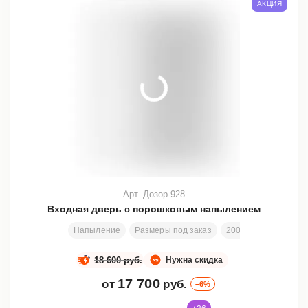
АКЦИЯ
Арт. Дозор-928
Входная дверь с порошковым напылением
Напыление
Размеры под заказ
200х80 см
Замен
18 600 руб.
Нужна скидка
17 700
от
руб.
–6%