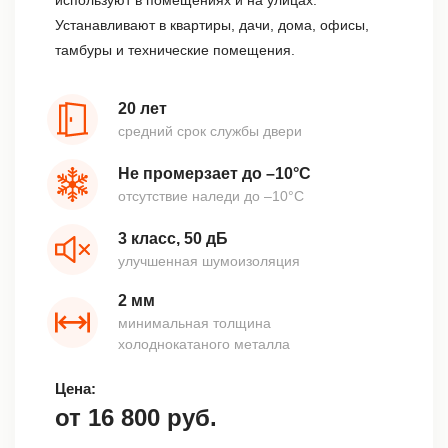
используют в помещениях и на улицах.
Устанавливают в квартиры, дачи, дома, офисы,
тамбуры и технические помещения.
20 лет
средний срок службы двери
Не промерзает до –10°С
отсутствие наледи до –10°С
3 класс, 50 дБ
улучшенная шумоизоляция
2 мм
минимальная толщина
холоднокатаного металла
Цена:
от
16 800
руб.