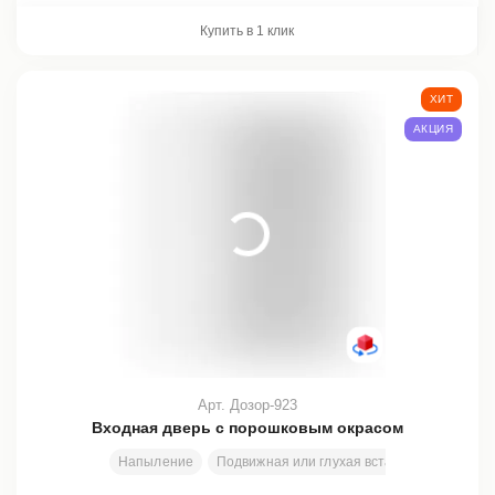
Купить в 1 клик
ХИТ
АКЦИЯ
Арт. Дозор-923
Входная дверь с порошковым окрасом
Напыление
Подвижная или глухая вставка
Размеры 