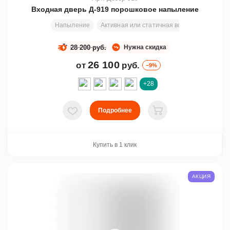
Входная дверь Д-919 порошковое напыление
Напыление
Активная или статичная вставка
Любой 
28 200 руб.
Нужна скидка
26 100
от
руб.
–9%
+28
Подробнее
В избранное
В корзину
Купить в 1 клик
АКЦИЯ