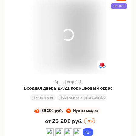
АКЦИЯ
Арт. Дозор-921
Входная дверь Д-921 порошковый окрас
Напыление
Подвижная или глухая фрамуга
Размеры
28 500 руб.
Нужна скидка
26 200
от
руб.
–9%
+17