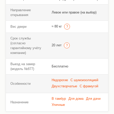
Направление
Левое или правое (на выбор)
открывания
≈ 80 кг
Вес двери
Срок службы
(согласно
20 лет
гарантийному учёту
компании)
Выезд на замер
Бесплатно
(модель №877)
Недорогие
С шумоизоляцией
Особенности
Двухстворчатые
С фрамугой
В тамбур
Для дома
Для дачи
Назначение
Уличные