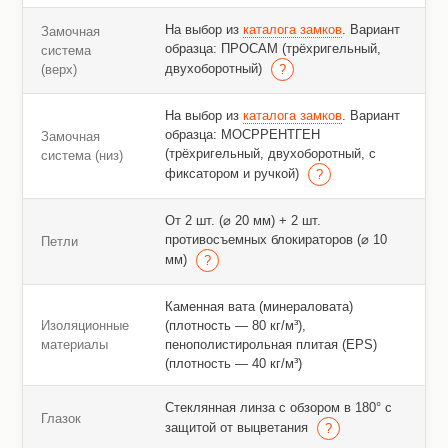
На выбор из
каталога замков
. Вариант
Замочная
образца: ПРОСАМ (трёхригельный,
система
двухоборотный)
(верх)
На выбор из
каталога замков
. Вариант
образца: МОСРРЕНТГЕН
Замочная
(трёхригельный, двухоборотный, с
система (низ)
фиксатором и ручкой)
От 2 шт. (⌀ 20 мм) + 2 шт.
противосъемных блокираторов (⌀ 10
Петли
мм)
Каменная вата (минераловата)
Изоляционные
(плотность — 80 кг/м³),
материалы
пенополистирольная плитая (EPS)
(плотность — 40 кг/м³)
Стеклянная линза с обзором в 180° с
Глазок
защитой от выцветания