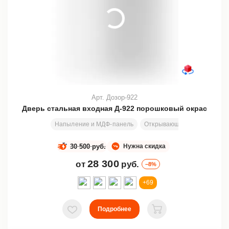
Арт. Дозор-922
Дверь стальная входная Д-922 порошковый окрас
Напыление и МДФ-панель
Открывающаяся или неподв
30 500 руб.
Нужна скидка
28 300
от
руб.
–8%
+69
Подробнее
В избранное
В корзину