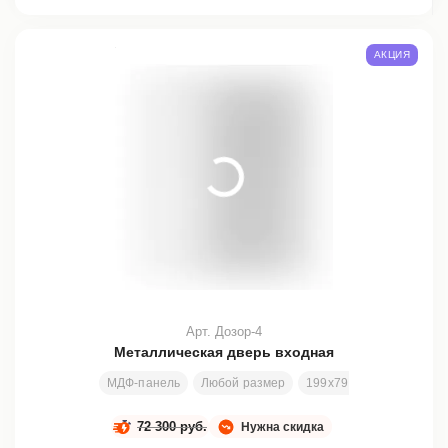
АКЦИЯ
Арт. Дозор-4
Металлическая дверь входная
МДФ-панель
Любой размер
199х79 см
Заменяема
72 300 руб.
Нужна скидка