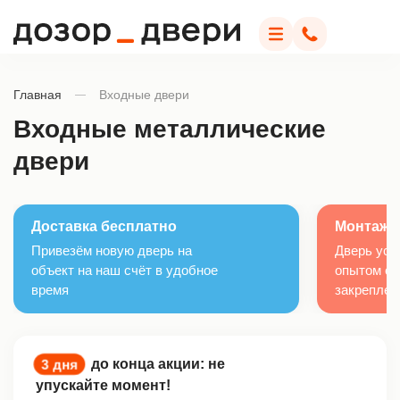
Дозор Двери
Меню
Позвонить
Главная
Входные двери
Входные металлические
двери
Доставка бесплатно
Монтаж с
Привезём новую дверь на
Дверь уст
объект на наш счёт в удобное
опытом от 
время
закреплен
до конца акции: не
3 дня
упускайте момент!