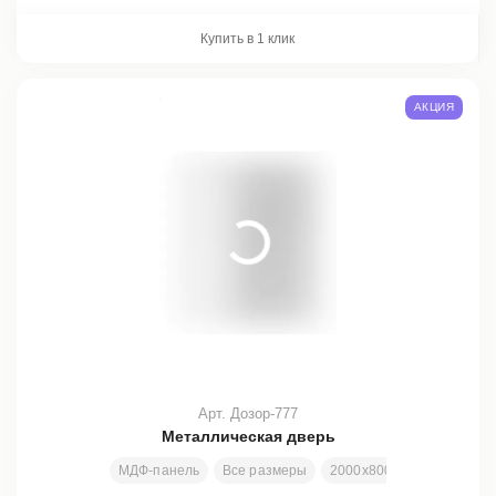
Купить в 1 клик
АКЦИЯ
Арт. Дозор-777
Металлическая дверь
МДФ-панель
Все размеры
2000х800 мм
Отделка 