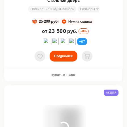
Стальная дверь
Напыление и МДФ-панель
Размеры под заказ
200х8
25 200 руб.
Нужна скидка
23 500
от
руб.
–8%
+67
Подробнее
В избранное
В корзину
Купить в 1 клик
АКЦИЯ