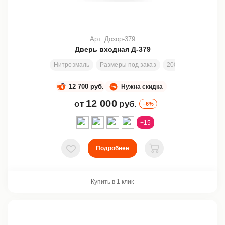
Арт. Дозор-379
Дверь входная Д-379
Нитроэмаль
Размеры под заказ
200х80 см
Замен
12 700 руб.
Нужна скидка
12 000
от
руб.
–6%
+15
Подробнее
В избранное
В корзину
Купить в 1 клик