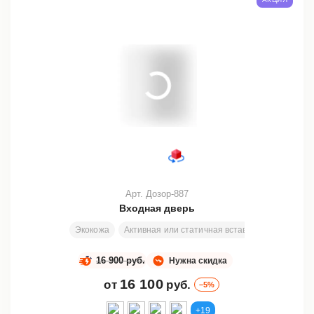
Арт. Дозор-887
Входная дверь
Экокожа
Активная или статичная вставка
Любой ра
16 900 руб.
Нужна скидка
16 100
от
руб.
–5%
+19