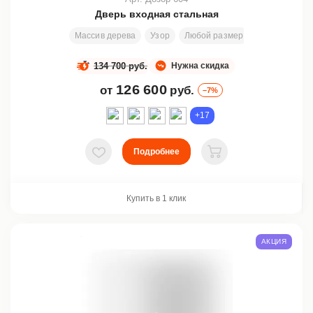
Дверь входная стальная
Массив дерева
Узор
Любой размер
2000х800 мм
134 700 руб.
Нужна скидка
126 600
от
руб.
–7%
+17
Подробнее
В избранное
В корзину
Купить в 1 клик
АКЦИЯ