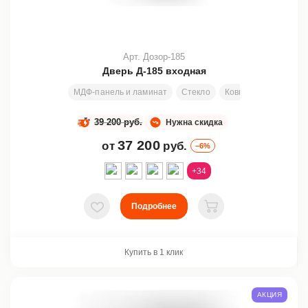
Арт. Дозор-185
Дверь Д-185 входная
МДФ-панель и ламинат
Стекло
Ковка
Узор
Лю
39 200 руб.
Нужна скидка
37 200
от
руб.
–6%
+34
Подробнее
В избранное
В корзину
Купить в 1 клик
АКЦИЯ