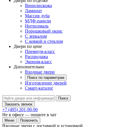
Двери по отделке
Винилискожа
Ламинат
Массив дуба
МДФ-панели
Нитроэмаль
Порошковый окрас
С зеркалом
С ковкой и стеклом
Двери по цене
Премиум-класс
Распродажа
Эконом-класс
Дополнительно
Входные двери
Поиск по параметрам
Изготовление дверей
Смарт-каталог
Поиск
Заказать звонок
+7 (495) 201-90-90
Не в офисе — пишите в чат
Меню
Позвонить
Входные двери с доставкой и установкой