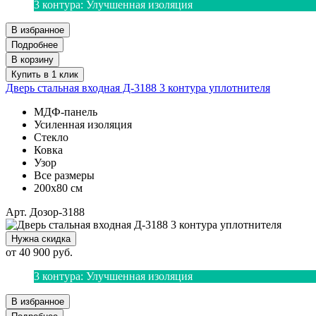
3 контура
:
Улучшенная изоляция
В избранное
Подробнее
В корзину
Купить в 1 клик
Дверь стальная входная Д-3188 3 контура уплотнителя
МДФ-панель
Усиленная изоляция
Стекло
Ковка
Узор
Все размеры
200х80 см
Арт. Дозор-3188
Нужна скидка
от
40 900
руб.
3 контура
:
Улучшенная изоляция
В избранное