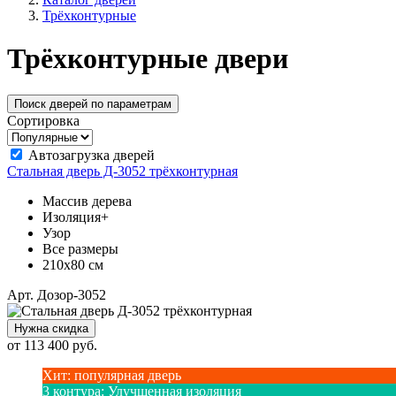
Трёхконтурные
Трёхконтурные двери
Поиск дверей по параметрам
Сортировка
Автозагрузка дверей
Стальная дверь Д-3052 трёхконтурная
Массив дерева
Изоляция+
Узор
Все размеры
210х80 см
Арт. Дозор-3052
Нужна скидка
от
113 400
руб.
Хит
:
популярная дверь
3 контура
:
Улучшенная изоляция