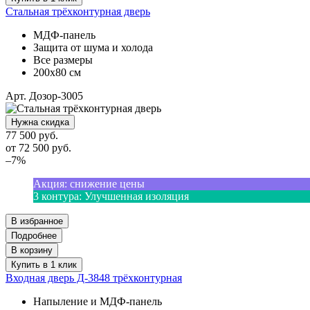
Стальная трёхконтурная дверь
МДФ-панель
Защита от шума и холода
Все размеры
200х80 см
Арт. Дозор-3005
Нужна скидка
77 500 руб.
от
72 500
руб.
–7%
Акция
:
снижение цены
3 контура
:
Улучшенная изоляция
В избранное
Подробнее
В корзину
Купить в 1 клик
Входная дверь Д-3848 трёхконтурная
Напыление и МДФ-панель