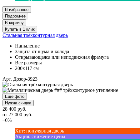
В избранное
Подробнее
В корзину
Купить в 1 клик
Стальная трёхконтурная дверь
Напыление
Защита от шума и холода
Открывающаяся или неподвижная фрамуга
Все размеры
200х117 см
Арт. Дозор-3923
Ещё фото
Нужна скидка
28 400 руб.
от
27 000
руб.
–6%
Хит
:
популярная дверь
Акция
:
снижение цены