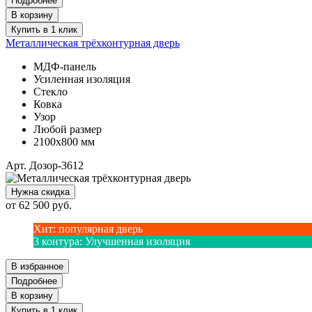
Подробнее
В корзину
Купить в 1 клик
Металлическая трёхконтурная дверь
МДФ-панель
Усиленная изоляция
Стекло
Ковка
Узор
Любой размер
2100х800 мм
Арт. Дозор-3612
Нужна скидка
от
62 500
руб.
Хит
:
популярная дверь
3 контура
:
Улучшенная изоляция
В избранное
Подробнее
В корзину
Купить в 1 клик