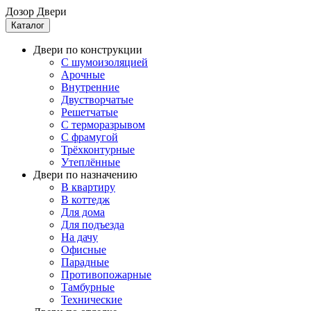
Дозор Двери
Каталог
Двери по конструкции
C шумоизоляцией
Арочные
Внутренние
Двустворчатые
Решетчатые
С терморазрывом
С фрамугой
Трёхконтурные
Утеплённые
Двери по назначению
В квартиру
В коттедж
Для дома
Для подъезда
На дачу
Офисные
Парадные
Противопожарные
Тамбурные
Технические